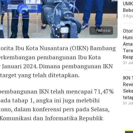
UMK
Beba
3 Agu
Otor
Perbesar
Huni
Aman
torita Ibu Kota Nusantara (OIKN) Bambang
Tera
erkembangan pembangunan Ibu Kota
Resp
31 Ju
ir Januari 2024. Dimana pembangunan IKN
target yang telah ditetapkan.
IKN 
Rewi
, pembangunan IKN telah mencapai 71,47%
Seka
teta
pada tahap 1, angka ini juga melebihi
31 Ju
ono, dalam konferensi pers pada Selasa,
 Komunikasi dan Informatika Republik