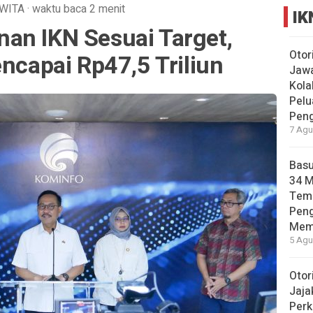
WITA
·
waktu baca 2 menit
IK
an IKN Sesuai Target,
Otor
encapai Rp47,5 Triliun
Jawa
Kola
Pelu
Pen
7 Agu
Basu
34 
Tema
Pen
Mem
5 Agu
Otor
Jaja
Perk