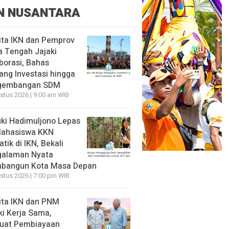
N NUSANTARA
ita IKN dan Pemprov
 Tengah Jajaki
borasi, Bahas
ang Investasi hingga
gembangan SDM
stus 2026 | 9:00 am WIB
ki Hadimuljono Lepas
Mahasiswa KKN
tik di IKN, Bekali
galaman Nyata
bangun Kota Masa Depan
stus 2026 | 7:00 pm WIB
ita IKN dan PNM
ki Kerja Sama,
uat Pembiayaan