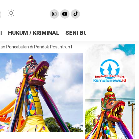
I
HUKUM / KRIMINAL
SENI BUDAYA
OLAHRAGA
n di Pondok Pesantren Kukar, Kasus Disebut Berulang Sejak 2021
Le