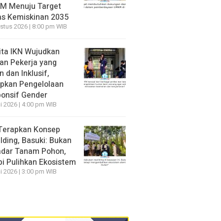
M Menuju Target
s Kemiskinan 2035
stus 2026 | 8:00 pm WIB
ita IKN Wujudkan
an Pekerja yang
 dan Inklusif,
pkan Pengelolaan
onsif Gender
li 2026 | 4:00 pm WIB
Terapkan Konsep
lding, Basuki: Bukan
dar Tanam Pohon,
pi Pulihkan Ekosistem
li 2026 | 3:00 pm WIB