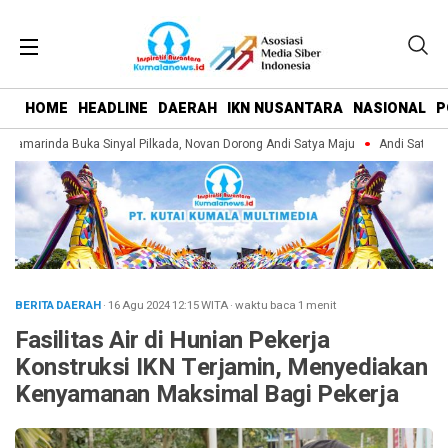
HOME
HEADLINE
DAERAH
IKN NUSANTARA
NASIONAL
P
amarinda Buka Sinyal Pilkada, Novan Dorong Andi Satya Maju
Andi Satya Pim
BERITA DAERAH
· 16 Agu 2024
12:15
WITA
·
waktu baca 1 menit
Fasilitas Air di Hunian Pekerja
Konstruksi IKN Terjamin, Menyediakan
Kenyamanan Maksimal Bagi Pekerja