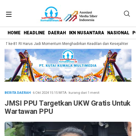
HOME
HEADLINE
DAERAH
IKN NUSANTARA
NASIONAL
P
UT ke-81 RI Harus Jadi Momentum Menghadirkan Keadilan dan Kesejahteraan ba
BERITA DAERAH
· 6 Okt 2024
15:15
WITA
·
kurang dari 1 menit
JMSI PPU Targetkan UKW Gratis Untuk
Wartawan PPU