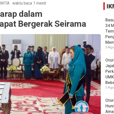
WITA
·
waktu baca 1 menit
IK
harap dalam
Basu
apat Bergerak Seirama
34 
Tema
Pen
Mem
5 Agu
Otor
Jaja
Perk
UMK
Beba
3 Agu
Otor
Huni
Aman