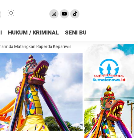
I
HUKUM / KRIMINAL
SENI BUDAYA
OLAHRAGA
kan Raperda Kepariwisataan, Bidik Pariwisata Jadi Penggerak Ekonom