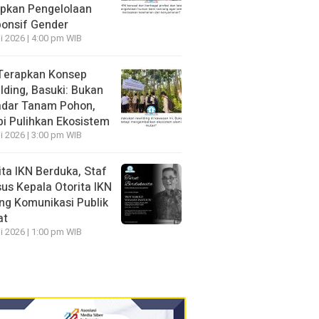
pkan Pengelolaan
onsif Gender
li 2026 | 4:00 pm WIB
Terapkan Konsep
lding, Basuki: Bukan
dar Tanam Pohon,
pi Pulihkan Ekosistem
li 2026 | 3:00 pm WIB
ita IKN Berduka, Staf
us Kepala Otorita IKN
ng Komunikasi Publik
at
li 2026 | 1:00 pm WIB