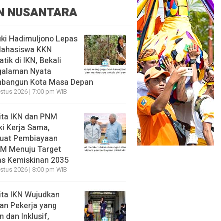
N NUSANTARA
ki Hadimuljono Lepas
Mahasiswa KKN
tik di IKN, Bekali
galaman Nyata
bangun Kota Masa Depan
stus 2026 | 7:00 pm WIB
ita IKN dan PNM
ki Kerja Sama,
uat Pembiayaan
M Menuju Target
s Kemiskinan 2035
stus 2026 | 8:00 pm WIB
ita IKN Wujudkan
an Pekerja yang
 dan Inklusif,