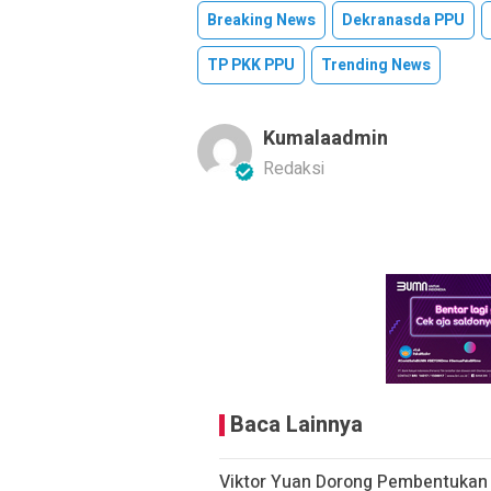
Breaking News
Dekranasda PPU
TP PKK PPU
Trending News
Kumalaadmin
Redaksi
Baca Lainnya
Viktor Yuan Dorong Pembentukan 