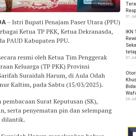
Tera
Perbesar
Resp
31 Ju
DA
– Istri Bupati Penajam Paser Utara (PPU)
sebagai Ketua TP PKK, Ketua Dekranasda,
IKN 
Rewi
nda PAUD Kabupaten PPU.
Seka
teta
secara resmi oleh Ketua Tim Penggerak
31 Ju
aan Keluarga (TP PKK) Provinsi
Otor
Sarifah Suraidah Harum, di Aula Odah
Khus
ur Kaltim, pada Sabtu (15/03/2025).
Bida
Waf
26 Ju
an pembacaan Surat Keputusan (SK),
n, serta penyematan pin dan selempang
dilantik.