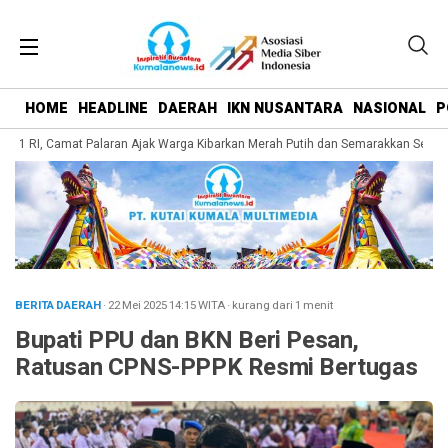
HOME
HEADLINE
DAERAH
IKN NUSANTARA
NASIONAL
P
81 RI, Camat Palaran Ajak Warga Kibarkan Merah Putih dan Semarakkan Seman
BERITA DAERAH
· 22 Mei 2025
14:15
WITA
·
kurang dari 1 menit
Bupati PPU dan BKN Beri Pesan,
Ratusan CPNS-PPPK Resmi Bertugas