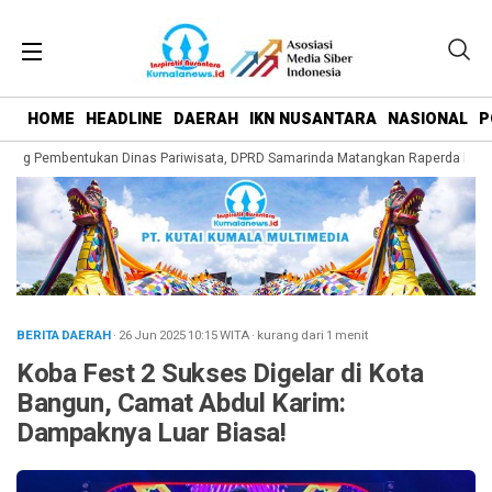
HOME
HEADLINE
DAERAH
IKN NUSANTARA
NASIONAL
P
rong Pembentukan Dinas Pariwisata, DPRD Samarinda Matangkan Raperda Penge
BERITA DAERAH
· 26 Jun 2025
10:15
WITA
·
kurang dari 1 menit
Koba Fest 2 Sukses Digelar di Kota
Bangun, Camat Abdul Karim:
Dampaknya Luar Biasa!