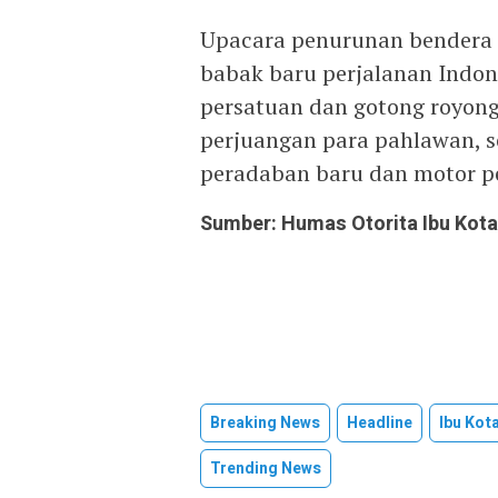
Upacara penurunan bendera d
babak baru perjalanan Indon
persatuan dan gotong royon
perjuangan para pahlawan, 
peradaban baru dan motor p
Sumber: Humas Otorita Ibu Kot
Breaking News
Headline
Ibu Kot
Trending News