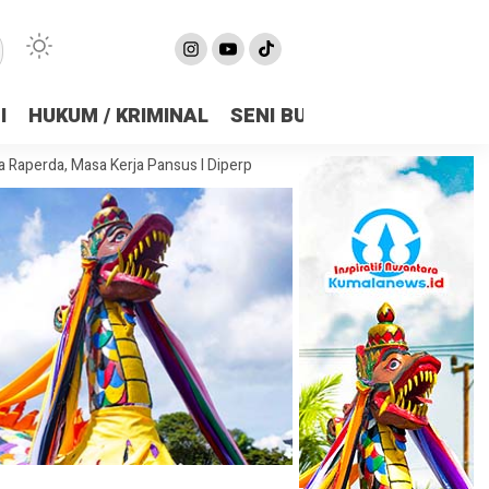
I
HUKUM / KRIMINAL
SENI BUDAYA
OLAHRAGA
sa Kerja Pansus I Diperpanjang Demi Matangkan Substansi
DPRD Sa