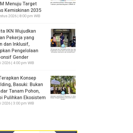
M Menuju Target
s Kemiskinan 2035
stus 2026 | 8:00 pm WIB
ita IKN Wujudkan
an Pekerja yang
 dan Inklusif,
pkan Pengelolaan
onsif Gender
li 2026 | 4:00 pm WIB
Terapkan Konsep
lding, Basuki: Bukan
dar Tanam Pohon,
pi Pulihkan Ekosistem
li 2026 | 3:00 pm WIB