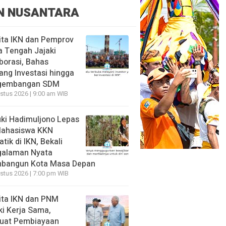
N NUSANTARA
ita IKN dan Pemprov
 Tengah Jajaki
borasi, Bahas
ang Investasi hingga
gembangan SDM
stus 2026 | 9:00 am WIB
ki Hadimuljono Lepas
Mahasiswa KKN
tik di IKN, Bekali
galaman Nyata
bangun Kota Masa Depan
stus 2026 | 7:00 pm WIB
ita IKN dan PNM
ki Kerja Sama,
uat Pembiayaan