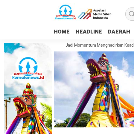
HOME
HEADLINE
DAERAH
im: HUT ke-81 RI Harus Jadi Momentum Menghadirkan Keadilan dan Kese