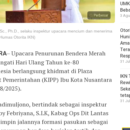
UMK
Beba
Perbesar
3 Agu
Otor
 M.Sc., Ph.D., selaku inspektur upacara mencium dan menerima
Huni
 Humas Otorita IKN)
Aman
Tera
RA
– Upacara Penurunan Bendera Merah
Resp
ngati Hari Ulang Tahun ke-80
31 Ju
esia berlangsung khidmat di Plaza
IKN 
t Pemerintahan (KIPP) Ibu Kota Nusantara
Rewi
8/2025).
Seka
teta
31 Ju
adimuljono, bertindak sebagai inspektur
y Febriyana, S.I.K, Kabag Ops Dit Lantas
impin jalannya formasi pasukan sebagai