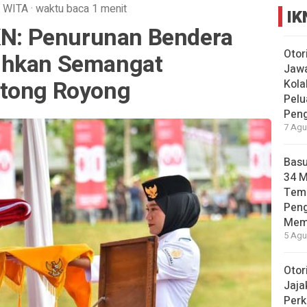
WITA
·
waktu baca 1 menit
IK
IKN: Penurunan Bendera
Otor
uhkan Semangat
Jawa
otong Royong
Kola
Pelu
Pen
7 Agu
Basu
34 
Tema
Pen
Mem
5 Agu
Otor
Jaja
Perk