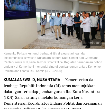
Perbesar
Kemenko Polkam kunjungi berbagai titik strategis jaringan dan
telekomunikasi kawasan Nusantara, seperti Data Center dan Command
Center Otorita IKN, serta Telkom Smart Office. Kegiatan penanaman pohon
endemik di Kemenko 4 menandai sinergi pembangunan antara Kemenko
Polkam dan Otorita IKN, Kamis (30/10/2025).
KUMALANEWS.ID, NUSANTARA
— Kementerian dan
lembaga Republik Indonesia (RI) terus menunjukkan
dukungan terhadap pembangunan Ibu Kota Nusantara
(IKN). Salah satunya melalui kunjungan kerja
Kementerian Koordinator Bidang Politik dan Keamanan