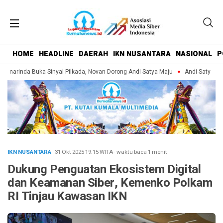
HOME
HEADLINE
DAERAH
IKN NUSANTARA
NASIONAL
P
marinda Buka Sinyal Pilkada, Novan Dorong Andi Satya Maju
Andi Satya Pimp
IKN NUSANTARA
· 31 Okt 2025
19:15
WITA
·
waktu baca 1 menit
Dukung Penguatan Ekosistem Digital
dan Keamanan Siber, Kemenko Polkam
RI Tinjau Kawasan IKN