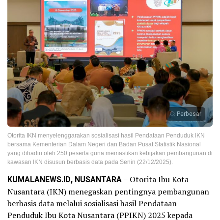
Perbesar
Otorita IKN menyelenggarakan sosialisasi hasil Pendataan Penduduk IKN
bersama Kementerian Dalam Negeri dan Badan Pusat Statistik Nasional
yang dihadiri oleh 250 peserta guna memastikan kebijakan pembangunan di
kawasan IKN disusun berbasis data pada Senin (22/12/2025).
KUMALANEWS.ID, NUSANTARA
– Otorita Ibu Kota
Nusantara (IKN) menegaskan pentingnya pembangunan
berbasis data melalui sosialisasi hasil Pendataan
Penduduk Ibu Kota Nusantara (PPIKN) 2025 kepada