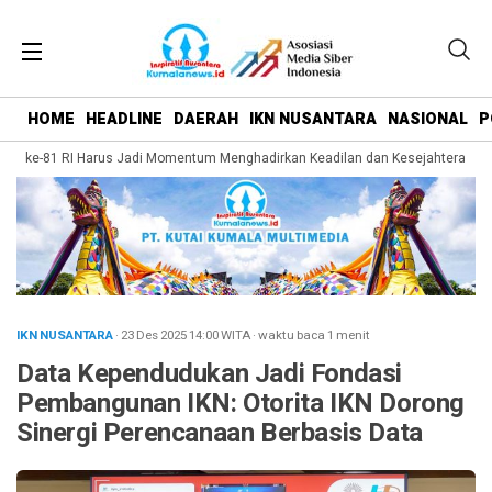
HOME
HEADLINE
DAERAH
IKN NUSANTARA
NASIONAL
P
T ke-81 RI Harus Jadi Momentum Menghadirkan Keadilan dan Kesejahteraan bag
IKN NUSANTARA
· 23 Des 2025
14:00
WITA
·
waktu baca 1 menit
Data Kependudukan Jadi Fondasi
Pembangunan IKN: Otorita IKN Dorong
Sinergi Perencanaan Berbasis Data