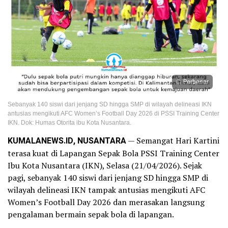
Perbesar
Sebanyak 140 siswi dari jenjang SD hingga SMP di wilayah delineasi IKN
antusias mengikuti AFC Women’s Football Day 2026 di PSSI Training Center
IKN. Dok: Humas Otorita ibu Kota Nusantara.
KUMALANEWS.ID, NUSANTARA
— Semangat Hari Kartini
terasa kuat di Lapangan Sepak Bola PSSI Training Center
Ibu Kota Nusantara (IKN), Selasa (21/04/2026). Sejak
pagi, sebanyak 140 siswi dari jenjang SD hingga SMP di
wilayah delineasi IKN tampak antusias mengikuti AFC
Women’s Football Day 2026 dan merasakan langsung
pengalaman bermain sepak bola di lapangan.