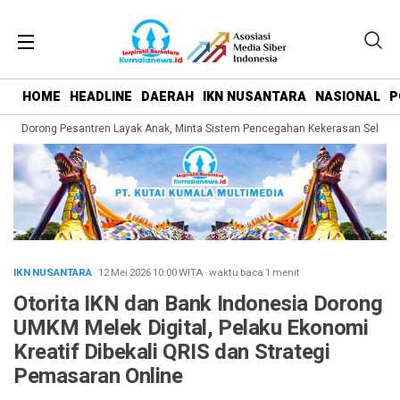
HOME
HEADLINE
DAERAH
IKN NUSANTARA
NASIONAL
P
 Dorong Pesantren Layak Anak, Minta Sistem Pencegahan Kekerasan Seksual D
IKN NUSANTARA
· 12 Mei 2026
10:00
WITA
·
waktu baca 1 menit
Otorita IKN dan Bank Indonesia Dorong
UMKM Melek Digital, Pelaku Ekonomi
Kreatif Dibekali QRIS dan Strategi
Pemasaran Online