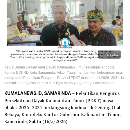
Perbesar
Ketua Umum Dewan Adat Dayak Kalimantan Timur sekaligus anggota
Komisi II DPRD Kota Samarinda, Viktor Yuan, memberikan keterangan usai
menghadiri Pelantikan Pengurus Provinsi PDKT masa bhakti 2026–2031. Ia
menilai kepengurusan baru diisi figur muda yang energik dan visioner.
KUMALANEWS.ID, SAMARINDA
– Pelantikan Pengurus
Persekutuan Dayak Kalimantan Timur (PDKT) masa
bhakti 2026–2031 berlangsung khidmat di Gedung Olah
Bebaya, Kompleks Kantor Gubernur Kalimantan Timur,
Samarinda, Sabtu (16/5/2026).