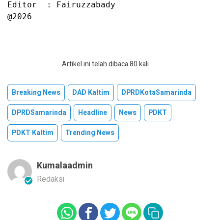
Editor  : Fairuzzabady

@2026
Artikel ini telah dibaca 80 kali
Breaking News
DAD Kaltim
DPRDKotaSamarinda
DPRDSamarinda
Headline
News
PDKT
PDKT Kaltim
Trending News
Kumalaadmin
Redaksi