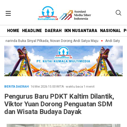
HOME
HEADLINE
DAERAH
IKN NUSANTARA
NASIONAL
P
marinda Buka Sinyal Pilkada, Novan Dorong Andi Satya Maju
Andi Satya Pimp
BERITA DAERAH
· 16 Mei 2026
15:00
WITA
·
waktu baca 1 menit
Pengurus Baru PDKT Kaltim Dilantik,
Viktor Yuan Dorong Penguatan SDM
dan Wisata Budaya Dayak