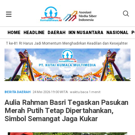
HOME
HEADLINE
DAERAH
IKN NUSANTARA
NASIONAL
P
UT ke-81 RI Harus Jadi Momentum Menghadirkan Keadilan dan Kesejahteraan ba
BERITA DAERAH
· 24 Mei 2026
19:00
WITA
·
waktu baca 1 menit
Aulia Rahman Basri Tegaskan Pasukan
Merah Putih Tetap Dipertahankan,
Simbol Semangat Jaga Kukar