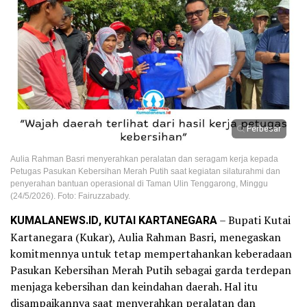
Perbesar
Aulia Rahman Basri menyerahkan peralatan dan seragam kerja kepada
Petugas Pasukan Kebersihan Merah Putih saat kegiatan silaturahmi dan
penyerahan bantuan operasional di Taman Ulin Tenggarong, Minggu
(24/5/2026). Foto: Fairuzzabady.
KUMALANEWS.ID, KUTAI KARTANEGARA
– Bupati Kutai
Kartanegara (Kukar), Aulia Rahman Basri, menegaskan
komitmennya untuk tetap mempertahankan keberadaan
Pasukan Kebersihan Merah Putih sebagai garda terdepan
menjaga kebersihan dan keindahan daerah. Hal itu
disampaikannya saat menyerahkan peralatan dan