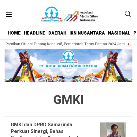
HOME
HEADLINE
DAERAH
IKN NUSANTARA
NASIONAL
P
r Pastikan Situasi Tabang Kondusif, Pemerintah Terus Pantau 2×24 Jam
Kuka
GMKI
GMKI dan DPRD Samarinda
Perkuat Sinergi, Bahas