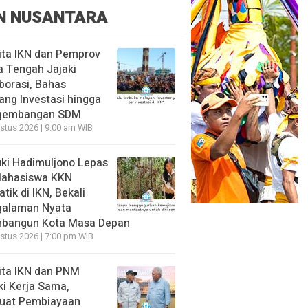
N NUSANTARA
ita IKN dan Pemprov
 Tengah Jajaki
borasi, Bahas
ang Investasi hingga
gembangan SDM
stus 2026 | 9:00 am WIB
ki Hadimuljono Lepas
Mahasiswa KKN
tik di IKN, Bekali
galaman Nyata
bangun Kota Masa Depan
stus 2026 | 7:00 pm WIB
ita IKN dan PNM
ki Kerja Sama,
uat Pembiayaan