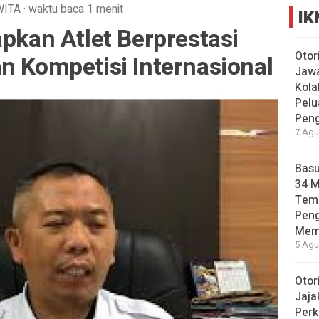
WITA
·
waktu baca 1 menit
IK
apkan Atlet Berprestasi
Otor
n Kompetisi Internasional
Jawa
Kola
Pelu
Pen
7 Agu
Basu
34 
Tema
Pen
Mem
5 Agu
Otor
Jaja
Perk