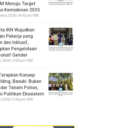
M Menuju Target
s Kemiskinan 2035
stus 2026 | 8:00 pm WIB
ita IKN Wujudkan
an Pekerja yang
 dan Inklusif,
pkan Pengelolaan
onsif Gender
li 2026 | 4:00 pm WIB
Terapkan Konsep
lding, Basuki: Bukan
dar Tanam Pohon,
pi Pulihkan Ekosistem
li 2026 | 3:00 pm WIB