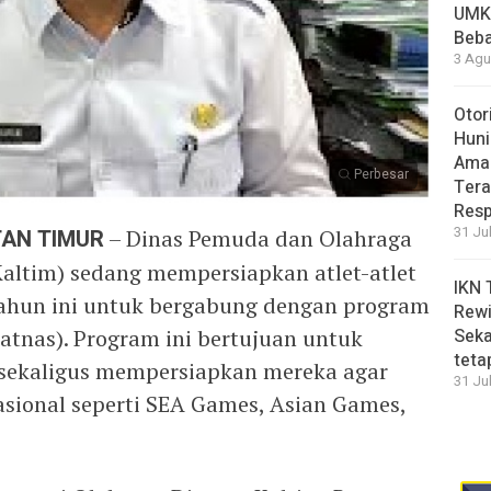
UMK
Beba
3 Agu
Otor
Huni
Aman
Perbesar
Tera
Resp
31 Ju
TAN TIMUR
– Dinas Pemuda dan Olahraga
altim) sedang mempersiapkan atlet-atlet
IKN 
 tahun ini untuk bergabung dengan program
Rewi
Seka
latnas). Program ini bertujuan untuk
teta
 sekaligus mempersiapkan mereka agar
31 Ju
nasional seperti SEA Games, Asian Games,