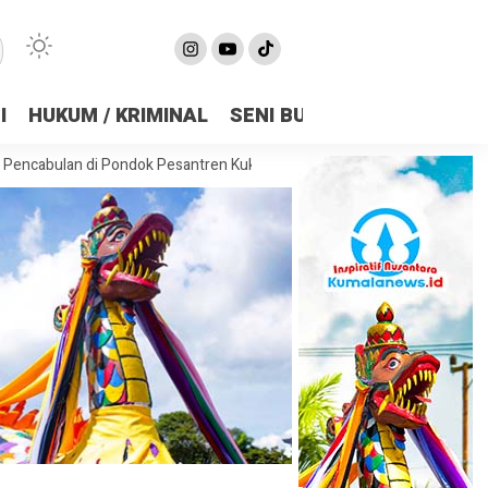
I
HUKUM / KRIMINAL
SENI BUDAYA
OLAHRAGA
di Pondok Pesantren Kukar, Kasus Disebut Berulang Sejak 2021
Leg