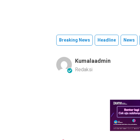
Breaking News
Headline
News
Kumalaadmin
Redaksi