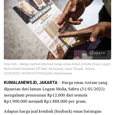
Perbesar
Arsip foto - Warga melihat informasi harga emas Antam di Butik Emas Logam
Mulia Antam kompleks DP Mall, Semarang, Jawa Tengah, Selasa
(22/4/2025). ANTARA FOTO/Aprillio Akbar/rwa/aa.
KUMALANEWS.ID, JAKARTA
– Harga emas Antam yang
dipantau dari laman Logam Mulia, Sabtu (31/05/2025)
mengalami penurunan Rp12.000 dari semula
Rp1.900.000 menjadi Rp1.888.000 per gram.
Adapun harga jual kembali (buyback) emas batangan