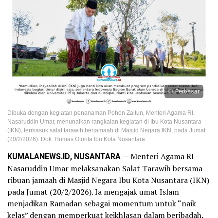
Perbesar
Dibuka dengan kegiatan penanaman Pohon Zaitun, Menteri Agama RI,
Nasaruddin Umar, menunaikan rangkaian kegiatan di Ibu Kota Nusantara
(IKN), termasuk salat tarawih berjamaah di Masjid Negara IKN, pada Jumat
(20/2/2026). Dok: Humas Otorita Ibu Kota Nusantara.
KUMALANEWS.ID, NUSANTARA
— Menteri Agama RI
Nasaruddin Umar melaksanakan Salat Tarawih bersama
ribuan jamaah di Masjid Negara Ibu Kota Nusantara (IKN)
pada Jumat (20/2/2026). Ia mengajak umat Islam
menjadikan Ramadan sebagai momentum untuk “naik
kelas” dengan memperkuat keikhlasan dalam beribadah.