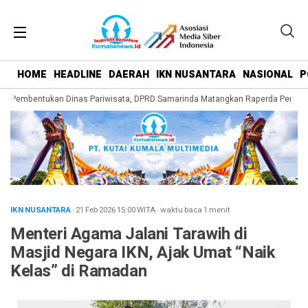
HOME
HEADLINE
DAERAH
IKN NUSANTARA
NASIONAL
P
g Pembentukan Dinas Pariwisata, DPRD Samarinda Matangkan Raperda Pengemb
IKN NUSANTARA
· 21 Feb 2026
15:00
WITA
·
waktu baca 1 menit
Menteri Agama Jalani Tarawih di
Masjid Negara IKN, Ajak Umat “Naik
Kelas” di Ramadan