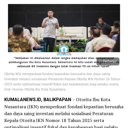
Perbesar
Otorita IKN memperkuat fondasi kepastian berusaha dan daya saing
investasi melalui sosialisasi Peraturan Kepala Otorita IKN Nomor 18 Tahun
2025 serta optimalisaai insentif fiskal dan kepabeanan bagi pelaku usaha.
Dok: Humas Otorita Ibu Kota Nusantara.
KUMALANEWS.ID, BALIKPAPAN
– Otorita Ibu Kota
Nusantara (IKN) memperkuat fondasi kepastian berusaha
dan daya saing investasi melalui sosialisasi Peraturan
Kepala Otorita IKN Nomor 18 Tahun 2025 serta
optimalisasi insentif fiskal dan kepabeanan bagi pelaku