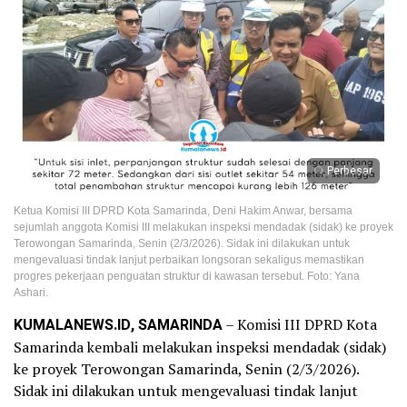
Perbesar
Ketua Komisi III DPRD Kota Samarinda, Deni Hakim Anwar, bersama
sejumlah anggota Komisi III melakukan inspeksi mendadak (sidak) ke proyek
Terowongan Samarinda, Senin (2/3/2026). Sidak ini dilakukan untuk
mengevaluasi tindak lanjut perbaikan longsoran sekaligus memastikan
progres pekerjaan penguatan struktur di kawasan tersebut. Foto: Yana
Ashari.
KUMALANEWS.ID, SAMARINDA
– Komisi III DPRD Kota
Samarinda kembali melakukan inspeksi mendadak (sidak)
ke proyek Terowongan Samarinda, Senin (2/3/2026).
Sidak ini dilakukan untuk mengevaluasi tindak lanjut