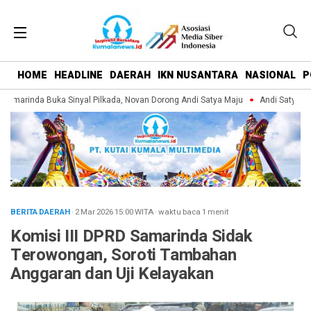
HOME
HEADLINE
DAERAH
IKN NUSANTARA
NASIONAL
P
marinda Buka Sinyal Pilkada, Novan Dorong Andi Satya Maju
Andi Satya Pimp
BERITA DAERAH
· 2 Mar 2026
15:00
WITA
·
waktu baca 1 menit
Komisi III DPRD Samarinda Sidak
Terowongan, Soroti Tambahan
Anggaran dan Uji Kelayakan