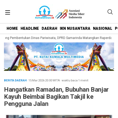
HOME
HEADLINE
DAERAH
IKN NUSANTARA
NASIONAL
P
orong Pembentukan Dinas Pariwisata, DPRD Samarinda Matangkan Raperda Peng
BERITA DAERAH
· 15 Mar 2026
20:00
WITA
·
waktu baca 1 menit
Hangatkan Ramadan, Bubuhan Banjar
Kayuh Beimbai Bagikan Takjil ke
Pengguna Jalan