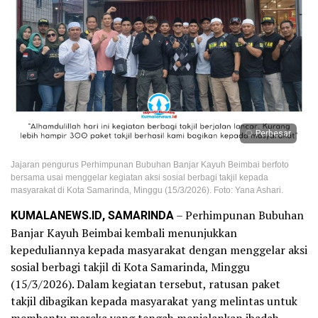
Perbesar
Jajaran pengurus Perhimpunan Bubuhan Banjar Kayuh Beimbai berfoto
bersama usai menggelar kegiatan aksi sosial berbagi takjil kepada
masyarakat di Kota Samarinda, Minggu (15/3/2026). Foto: Yana Ashari.
KUMALANEWS.ID, SAMARINDA
– Perhimpunan Bubuhan
Banjar Kayuh Beimbai kembali menunjukkan
kepeduliannya kepada masyarakat dengan menggelar aksi
sosial berbagi takjil di Kota Samarinda, Minggu
(15/3/2026). Dalam kegiatan tersebut, ratusan paket
takjil dibagikan kepada masyarakat yang melintas untuk