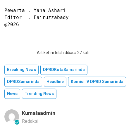
Pewarta : Yana Ashari

Editor  : Fairuzzabady

@2026
Artikel ini telah dibaca 27 kali
Breaking News
DPRDKotaSamarinda
DPRDSamarinda
Headline
Komisi IV DPRD Samarinda
News
Trending News
Kumalaadmin
Redaksi