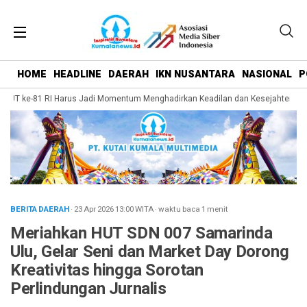
HOME
HEADLINE
DAERAH
IKN NUSANTARA
NASIONAL
P
UT ke-81 RI Harus Jadi Momentum Menghadirkan Keadilan dan Kesejahteraan ba
BERITA DAERAH
· 23 Apr 2026
13:00
WITA
·
waktu baca 1 menit
Meriahkan HUT SDN 007 Samarinda
Ulu, Gelar Seni dan Market Day Dorong
Kreativitas hingga Sorotan
Perlindungan Jurnalis