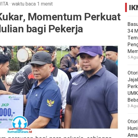
ITA
·
waktu baca 1 menit
IK
 Kukar, Momentum Perkuat
Basu
ulian bagi Pekerja
34 
Tema
Pen
Mem
5 Agu
Otor
Jaja
Perk
UMK
Beba
3 Agu
Otor
Huni
Aman