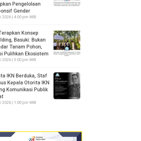
pkan Pengelolaan
onsif Gender
li 2026 | 4:00 pm WIB
Terapkan Konsep
lding, Basuki: Bukan
dar Tanam Pohon,
pi Pulihkan Ekosistem
li 2026 | 3:00 pm WIB
ita IKN Berduka, Staf
us Kepala Otorita IKN
ng Komunikasi Publik
at
li 2026 | 1:00 pm WIB