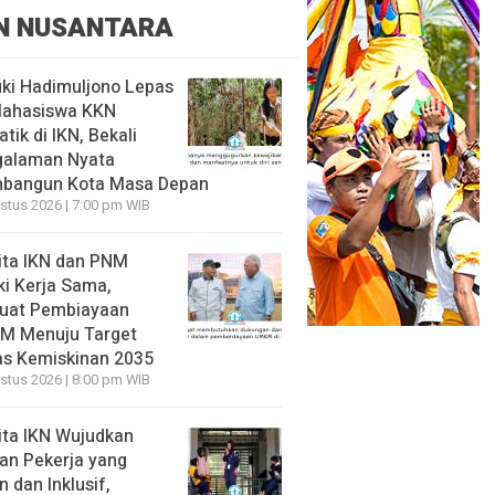
N NUSANTARA
ki Hadimuljono Lepas
Mahasiswa KKN
tik di IKN, Bekali
galaman Nyata
bangun Kota Masa Depan
stus 2026 | 7:00 pm WIB
ita IKN dan PNM
ki Kerja Sama,
uat Pembiayaan
M Menuju Target
s Kemiskinan 2035
stus 2026 | 8:00 pm WIB
ita IKN Wujudkan
an Pekerja yang
 dan Inklusif,