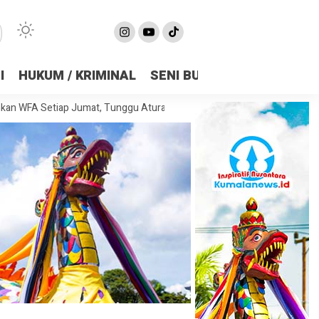
I
HUKUM / KRIMINAL
SENI BUDAYA
OLAHRAGA
tiap Jumat, Tunggu Aturan Resmi dari Pemerintah Pusat
Basuki Had