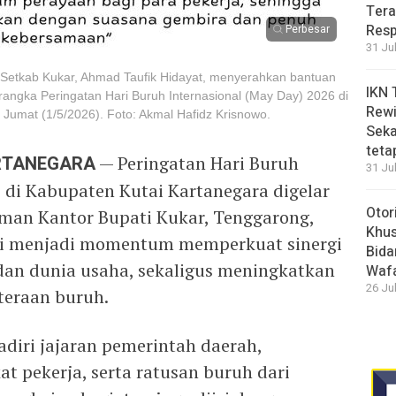
Tera
Resp
Perbesar
31 Ju
 Setkab Kukar, Ahmad Taufik Hidayat, menyerahkan bantuan
IKN 
angka Peringatan Hari Buruh Internasional (May Day) 2026 di
Rewi
 Jumat (1/5/2026). Foto: Akmal Hafidz Krisnowo.
Seka
teta
ARTANEGARA
— Peringatan Hari Buruh
31 Ju
 di Kabupaten Kutai Kartanegara digelar
Otor
aman Kantor Bupati Kukar, Tenggarong,
Khus
ini menjadi momentum memperkuat sinergi
Bida
 dan dunia usaha, sekaligus meningkatkan
Waf
26 Ju
teraan buruh.
adiri jajaran pemerintah daerah,
at pekerja, serta ratusan buruh dari