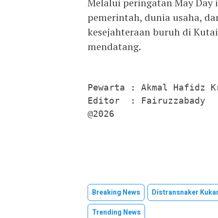
Melalui peringatan May Day i
pemerintah, dunia usaha, dan
kesejahteraan buruh di Kuta
mendatang.
Pewarta : Akmal Hafidz Kr
Editor  : Fairuzzabady

@2026
Breaking News
Distransnaker Kuka
Trending News