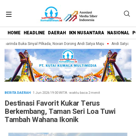
HOME
HEADLINE
DAERAH
IKN NUSANTARA
NASIONAL
P
arinda Buka Sinyal Pilkada, Novan Dorong Andi Satya Maju
Andi Satya Pimpi
BERITA DAERAH
· 1 Jun 2026
19:00
WITA
·
waktu baca 2 menit
Destinasi Favorit Kukar Terus
Berkembang, Taman Seri Loa Tuwi
Tambah Wahana Ikonik