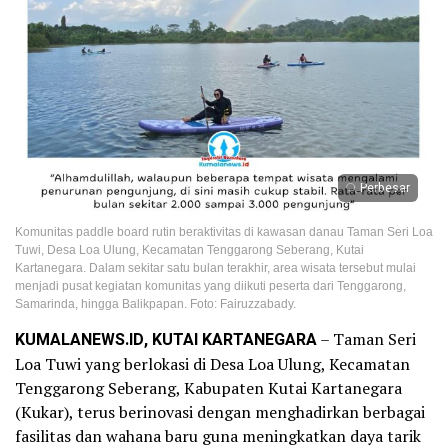
Perbesar
Komunitas paddle board rutin beraktivitas di kawasan danau Taman Seri Loa
Tuwi, Desa Loa Ulung, Kecamatan Tenggarong Seberang, Kutai
Kartanegara. Dalam sekitar satu bulan terakhir, area wisata tersebut mulai
menjadi pusat kegiatan komunitas yang diikuti peserta dari Tenggarong,
Samarinda, hingga Balikpapan. Foto: Fairuzzabady.
KUMALANEWS.ID, KUTAI KARTANEGARA
– Taman Seri
Loa Tuwi yang berlokasi di Desa Loa Ulung, Kecamatan
Tenggarong Seberang, Kabupaten Kutai Kartanegara
(Kukar), terus berinovasi dengan menghadirkan berbagai
fasilitas dan wahana baru guna meningkatkan daya tarik