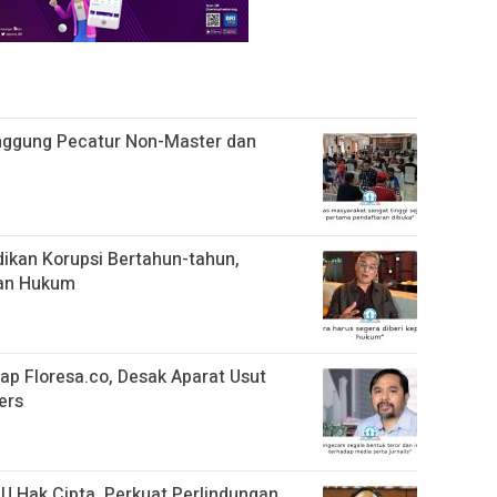
nggung Pecatur Non-Master dan
ikan Korupsi Bertahun-tahun,
ian Hukum
p Floresa.co, Desak Aparat Usut
ers
 Hak Cipta, Perkuat Perlindungan