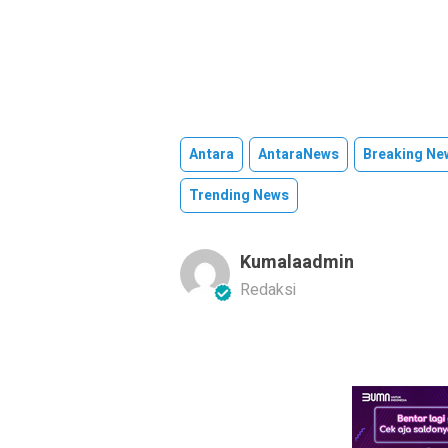
Antara
AntaraNews
Breaking Ne
Trending News
Kumalaadmin
Redaksi