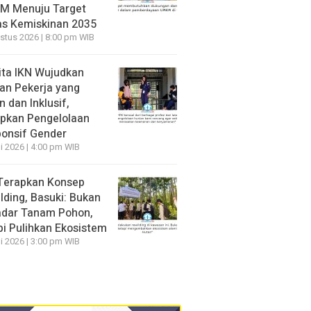
M Menuju Target
s Kemiskinan 2035
stus 2026 | 8:00 pm WIB
ita IKN Wujudkan
an Pekerja yang
 dan Inklusif,
pkan Pengelolaan
onsif Gender
li 2026 | 4:00 pm WIB
Terapkan Konsep
lding, Basuki: Bukan
dar Tanam Pohon,
pi Pulihkan Ekosistem
li 2026 | 3:00 pm WIB