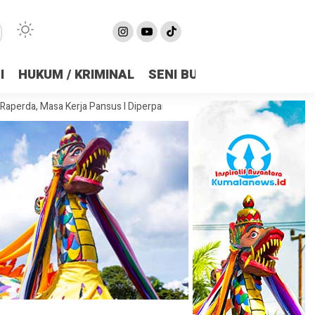
I
HUKUM / KRIMINAL
SENI BUDAYA
OLAHRAGA
a Kerja Pansus I Diperpanjang Demi Matangkan Substansi
DPRD Sam