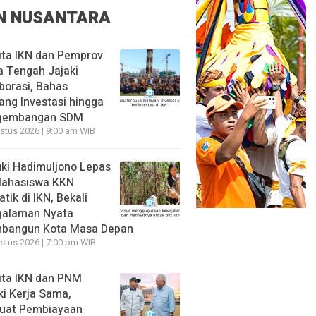
N NUSANTARA
ita IKN dan Pemprov
 Tengah Jajaki
borasi, Bahas
ang Investasi hingga
gembangan SDM
stus 2026 | 9:00 am WIB
ki Hadimuljono Lepas
Mahasiswa KKN
tik di IKN, Bekali
galaman Nyata
bangun Kota Masa Depan
stus 2026 | 7:00 pm WIB
ita IKN dan PNM
ki Kerja Sama,
uat Pembiayaan