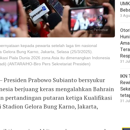
UMK
Beba
3 Agu
Otor
Perbesar
Huni
Aman
rnyataan kepada pewarta setelah laga tim nasional
Tera
a Gelora Bung Karno, Jakarta, Selasa (25/3/2025).
Resp
ikasi Piala Dunia 2026 zona Asia itu dimenangkan Indonesia
31 Ju
di) (ANTARA/HO-Biro Pers Sekretariat Presiden)
IKN 
– Presiden Prabowo Subianto bersyukur
Rewi
onesia berjuang keras mengalahkan Bahrain
Seka
teta
n pertandingan putaran ketiga Kualifikasi
31 Ju
i Stadion Gelora Bung Karno, Jakarta,