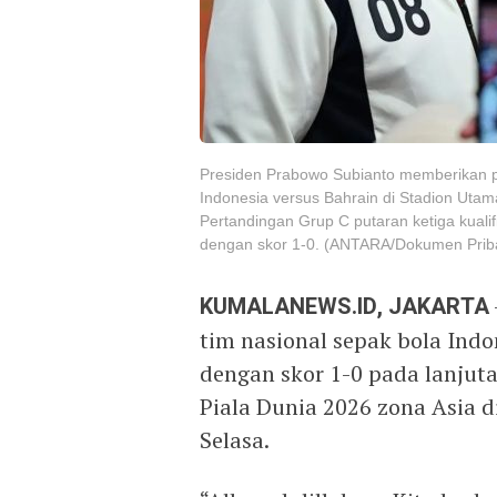
Presiden Prabowo Subianto memberikan pe
Indonesia versus Bahrain di Stadion Utam
Pertandingan Grup C putaran ketiga kualif
dengan skor 1-0. (ANTARA/Dokumen Priba
KUMALANEWS.ID, JAKARTA
tim nasional sepak bola Ind
dengan skor 1-0 pada lanjuta
Piala Dunia 2026 zona Asia d
Selasa.