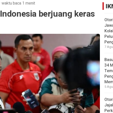
·
waktu baca 1 menit
IK
Indonesia berjuang keras
Otor
Jawa
Kola
Pelu
Pen
7 Agu
Basu
34 
Tema
Pen
Mem
5 Agu
Otor
Jaja
Perk