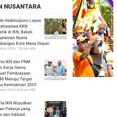
N NUSANTARA
ki Hadimuljono Lepas
Mahasiswa KKN
tik di IKN, Bekali
galaman Nyata
bangun Kota Masa Depan
stus 2026 | 7:00 pm WIB
ita IKN dan PNM
ki Kerja Sama,
uat Pembiayaan
M Menuju Target
s Kemiskinan 2035
stus 2026 | 8:00 pm WIB
ita IKN Wujudkan
an Pekerja yang
 dan Inklusif,