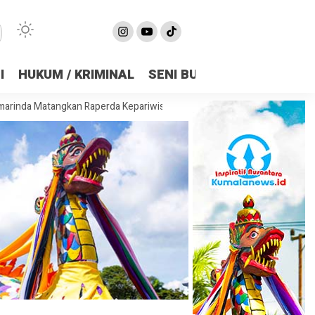
I
HUKUM / KRIMINAL
SENI BUDAYA
OLAHRAGA
gkan Raperda Kepariwisataan, Bidik Pariwisata Jadi Penggerak Ekonom