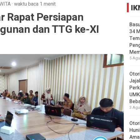
WITA
·
waktu baca 1 menit
IK
 Rapat Persiapan
Basu
unan dan TTG ke-XI
34 
Tema
Pen
Mem
5 Agu
Otor
Jaja
Perk
UMK
Beba
3 Agu
Otor
Huni
Aman