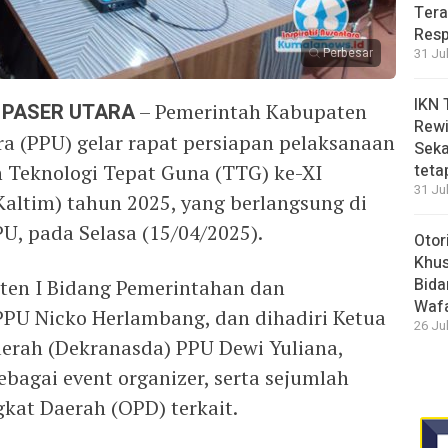
Tera
Resp
Perbesar
31 Ju
IKN 
 PASER UTARA
– Pemerintah Kabupaten
Rewi
a (PPU) gelar rapat persiapan pelaksanaan
Seka
 Teknologi Tepat Guna (TTG) ke-XI
teta
31 Ju
Kaltim) tahun 2025, yang berlangsung di
U, pada Selasa (15/04/2025).
Otor
Khus
Bida
sten I Bidang Pemerintahan dan
Waf
PPU Nicko Herlambang, dan dihadiri Ketua
26 Ju
erah (Dekranasda) PPU Dewi Yuliana,
ebagai event organizer, serta sejumlah
kat Daerah (OPD) terkait.