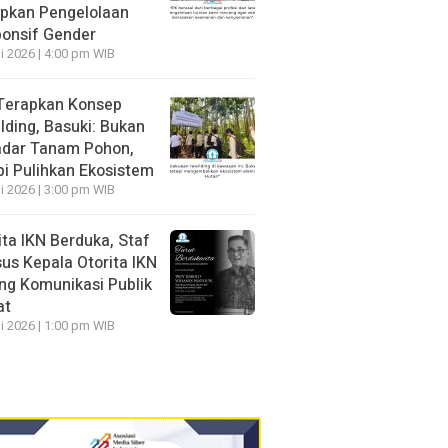
pkan Pengelolaan
onsif Gender
li 2026 | 4:00 pm WIB
Terapkan Konsep
lding, Basuki: Bukan
dar Tanam Pohon,
pi Pulihkan Ekosistem
li 2026 | 3:00 pm WIB
ita IKN Berduka, Staf
us Kepala Otorita IKN
ng Komunikasi Publik
at
li 2026 | 1:00 pm WIB