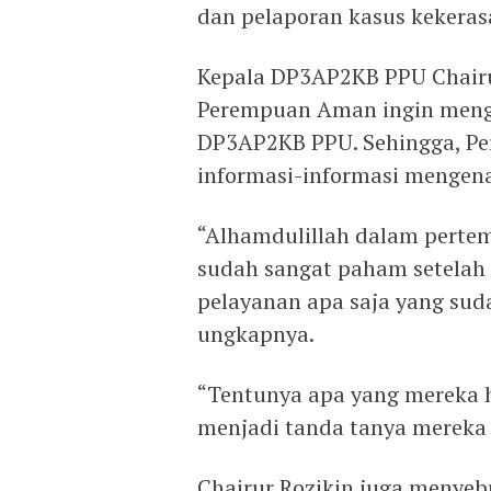
dan pelaporan kasus kekeras
Kepala DP3AP2KB PPU Chairu
Perempuan Aman ingin menge
DP3AP2KB PPU. Sehingga, P
informasi-informasi mengen
“Alhamdulillah dalam perte
sudah sangat paham setelah
pelayanan apa saja yang sud
ungkapnya.
“Tentunya apa yang mereka h
menjadi tanda tanya mereka
Chairur Rozikin juga menye