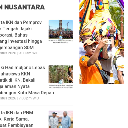
N NUSANTARA
ita IKN dan Pemprov
 Tengah Jajaki
borasi, Bahas
ang Investasi hingga
gembangan SDM
stus 2026 | 9:00 am WIB
ki Hadimuljono Lepas
Mahasiswa KKN
tik di IKN, Bekali
galaman Nyata
bangun Kota Masa Depan
stus 2026 | 7:00 pm WIB
ita IKN dan PNM
ki Kerja Sama,
uat Pembiayaan