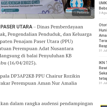
UMK
Beba
Perbesar
3 Agu
Otor
 PASER UTARA
– Dinas Pemberdayaan
Huni
ak, Pengendalian Penduduk, dan Keluarga
Aman
aten Penajam Paser Utara (PPU)
Tera
Resp
utuan Perempuan Adat Nusantara
31 Ju
langsung di balai Penyuluhan KB
bu (16/04/2025).
IKN 
Rewi
Seka
Kepala DP3AP2KB PPU Chairur Rozikin
teta
 Pakar Perempuan Aman Nur Amalia
31 Ju
ukan dalam rangka audensi pendampingan