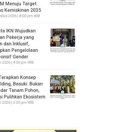
M Menuju Target
s Kemiskinan 2035
stus 2026 | 8:00 pm WIB
ita IKN Wujudkan
an Pekerja yang
 dan Inklusif,
pkan Pengelolaan
onsif Gender
li 2026 | 4:00 pm WIB
Terapkan Konsep
lding, Basuki: Bukan
dar Tanam Pohon,
pi Pulihkan Ekosistem
li 2026 | 3:00 pm WIB