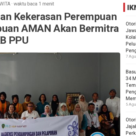
WITA
·
waktu baca 1 menit
IK
an Kekerasan Perempuan
Otor
puan AMAN Akan Bermitra
Jawa
B PPU
Kola
Pelu
Pen
7 Agu
Basu
34 
Tema
Pen
Mem
5 Agu
Otor
Jaja
Perk