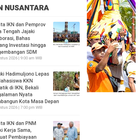
N NUSANTARA
ita IKN dan Pemprov
 Tengah Jajaki
borasi, Bahas
ang Investasi hingga
gembangan SDM
stus 2026 | 9:00 am WIB
ki Hadimuljono Lepas
Mahasiswa KKN
tik di IKN, Bekali
galaman Nyata
bangun Kota Masa Depan
stus 2026 | 7:00 pm WIB
ita IKN dan PNM
ki Kerja Sama,
uat Pembiayaan