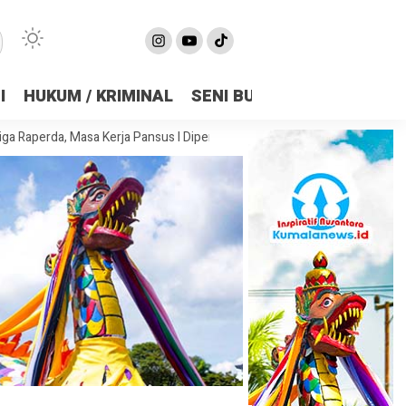
I
HUKUM / KRIMINAL
SENI BUDAYA
OLAHRAGA
 Masa Kerja Pansus I Diperpanjang Demi Matangkan Substansi
DPRD