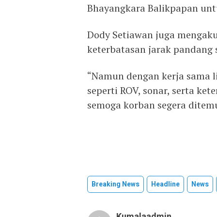
Bhayangkara Balikpapan unt
Dody Setiawan juga mengakui
keterbatasan jarak pandang 
“Namun dengan kerja sama li
seperti ROV, sonar, serta ke
semoga korban segera ditemu
Breaking News
Headline
News
Kumalaadmin