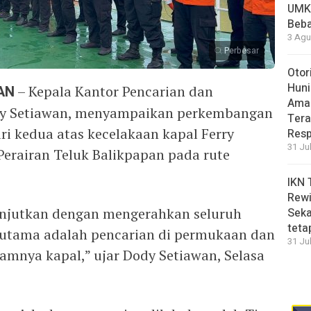
UMK
Beba
3 Agu
Perbesar
Otor
Huni
AN
– Kepala Kantor Pencarian dan
Aman
ody Setiawan, menyampaikan perkembangan
Tera
ari kedua atas kecelakaan kapal Ferry
Resp
31 Ju
Perairan Teluk Balikpapan pada rute
IKN 
Rewi
lanjutkan dengan mengerahkan seluruh
Seka
teta
 utama adalah pencarian di permukaan dan
31 Ju
amnya kapal,” ujar Dody Setiawan, Selasa