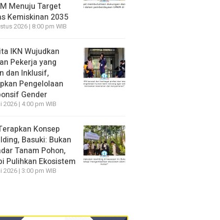
M Menuju Target
s Kemiskinan 2035
stus 2026 | 8:00 pm WIB
ita IKN Wujudkan
an Pekerja yang
 dan Inklusif,
pkan Pengelolaan
onsif Gender
li 2026 | 4:00 pm WIB
Terapkan Konsep
lding, Basuki: Bukan
dar Tanam Pohon,
pi Pulihkan Ekosistem
li 2026 | 3:00 pm WIB