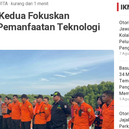
ITA
·
kurang dari 1 menit
IK
 Kedua Fokuskan
Otor
Pemanfaatan Teknologi
Jawa
Kola
Pelu
Pen
7 Agu
Basu
34 
Tema
Pen
Mem
5 Agu
Otor
Jaja
Perk