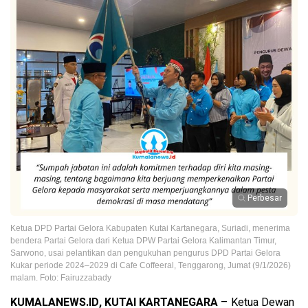
Perbesar
Ketua DPD Partai Gelora Kabupaten Kutai Kartanegara, Suriadi, menerima
bendera Partai Gelora dari Ketua DPW Partai Gelora Kalimantan Timur,
Sarwono, usai pelantikan dan pengukuhan pengurus DPD Partai Gelora
Kukar periode 2024–2029 di Cafe Coffeeral, Tenggarong, Jumat (9/1/2026)
malam. Foto: Fairuzzabady
KUMALANEWS.ID, KUTAI KARTANEGARA
– Ketua Dewan