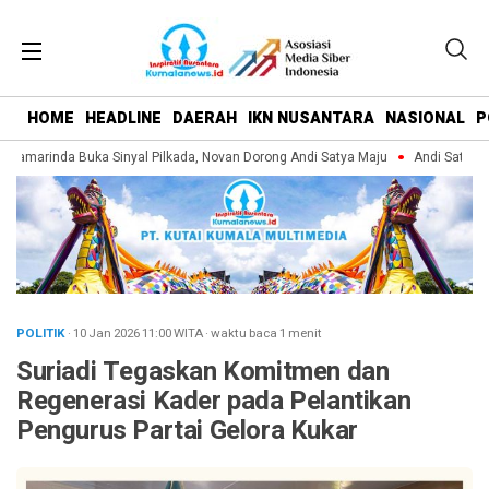
HOME
HEADLINE
DAERAH
IKN NUSANTARA
NASIONAL
P
amarinda Buka Sinyal Pilkada, Novan Dorong Andi Satya Maju
Andi Satya Pim
POLITIK
· 10 Jan 2026
11:00
WITA
·
waktu baca 1 menit
Suriadi Tegaskan Komitmen dan
Regenerasi Kader pada Pelantikan
Pengurus Partai Gelora Kukar