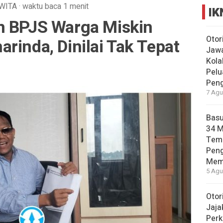
WITA
·
waktu baca 1 menit
IK
n BPJS Warga Miskin
Otor
rinda, Dinilai Tak Tepat
Jawa
Kola
Pelu
Pen
7 Agu
Basu
34 
Tema
Pen
Mem
5 Agu
Otor
Jaja
Perk