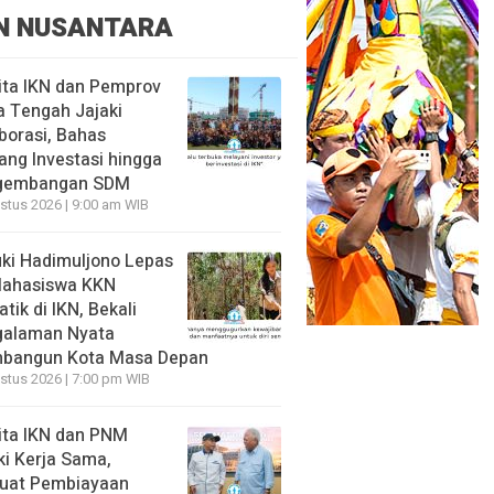
N NUSANTARA
ita IKN dan Pemprov
 Tengah Jajaki
borasi, Bahas
ang Investasi hingga
gembangan SDM
stus 2026 | 9:00 am WIB
ki Hadimuljono Lepas
Mahasiswa KKN
tik di IKN, Bekali
galaman Nyata
bangun Kota Masa Depan
stus 2026 | 7:00 pm WIB
ita IKN dan PNM
ki Kerja Sama,
uat Pembiayaan