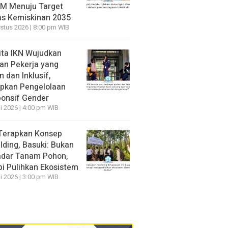
M Menuju Target
s Kemiskinan 2035
stus 2026 | 8:00 pm WIB
ita IKN Wujudkan
an Pekerja yang
 dan Inklusif,
pkan Pengelolaan
onsif Gender
li 2026 | 4:00 pm WIB
Terapkan Konsep
lding, Basuki: Bukan
dar Tanam Pohon,
pi Pulihkan Ekosistem
li 2026 | 3:00 pm WIB