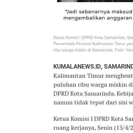
Ketua Komisi I DPRD Kota Samarinda, Sam
Pemerintah Provinsi Kalimantan Timur ya
ribu warga miskin di Samarinda. Foto: Yan
KUMALANEWS.ID, SAMARIN
Kalimantan Timur menghenti
puluhan ribu warga miskin d
DPRD Kota Samarinda. Kebijak
namun tidak tepat dari sisi 
Ketua Komisi I DPRD Kota Sa
ruang kerjanya, Senin (13/4