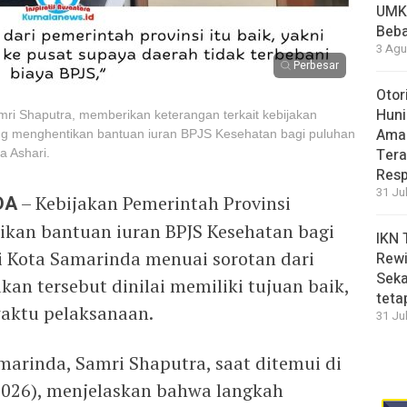
UMK
Beba
3 Agu
Perbesar
Otor
Huni
ri Shaputra, memberikan keterangan terkait kebijakan
Aman
ng menghentikan bantuan iuran BPJS Kesehatan bagi puluhan
Tera
a Ashari.
Resp
31 Ju
DA
– Kebijakan Pemerintah Provinsi
kan bantuan iuran BPJS Kesehatan bagi
IKN 
i Kota Samarinda menuai sorotan dari
Rewi
Seka
an tersebut dinilai memiliki tujuan baik,
teta
waktu pelaksanaan.
31 Ju
marinda, Samri Shaputra, saat ditemui di
/2026), menjelaskan bahwa langkah