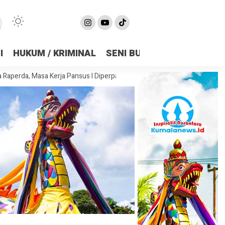
I
HUKUM / KRIMINAL
SENI BUDAYA
OLAHRAGA
asa Kerja Pansus I Diperpanjang Demi Matangkan Substansi
DPRD Sa