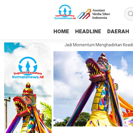
HOME
HEADLINE
DAERAH
him: HUT ke-81 RI Harus Jadi Momentum Menghadirkan Keadilan dan Kes