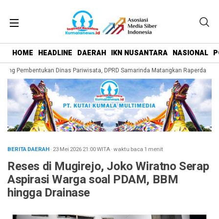
HOME
HEADLINE
DAERAH
IKN NUSANTARA
NASIONAL
P
rong Pembentukan Dinas Pariwisata, DPRD Samarinda Matangkan Raperda Penge
BERITA DAERAH
· 23 Mei 2026
21:00
WITA
·
waktu baca 1 menit
Reses di Mugirejo, Joko Wiratno Serap
Aspirasi Warga soal PDAM, BBM
hingga Drainase