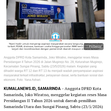
Perbesar
Anggota DPRD Kota Samarinda, Joko Wiratno, menggelar reses Masa
Persidangan II Tahun 2026 di Jalan Mugirejo No. 28, Kelurahan Mugirejo,
Kecamatan Sungai Pinang, Sabtu (23/5/2026) malam. Kegiatan yang
dihadiri warga RT 12 dan RT 13 itu menjadi wadah penyampaian aspirasi
masyarakat terkait infrastruktur, pelayanan dasar, serta bantuan sosial dan
ekonomi. Foto: Yana Ashari.
KUMALANEWS.ID, SAMARINDA
– Anggota DPRD Kota
Samarinda, Joko Wiratno, menggelar kegiatan reses Masa
Persidangan II Tahun 2026 untuk daerah pemilihan
Samarinda Utara dan Sungai Pinang, Sabtu (23/5/2026)