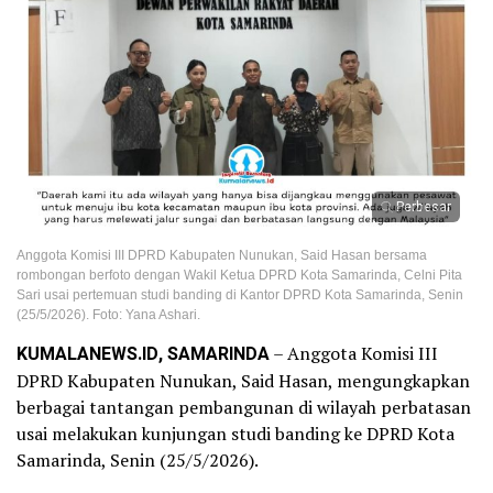
Perbesar
Anggota Komisi III DPRD Kabupaten Nunukan, Said Hasan bersama
rombongan berfoto dengan Wakil Ketua DPRD Kota Samarinda, Celni Pita
Sari usai pertemuan studi banding di Kantor DPRD Kota Samarinda, Senin
(25/5/2026). Foto: Yana Ashari.
KUMALANEWS.ID, SAMARINDA
– Anggota Komisi III
DPRD Kabupaten Nunukan, Said Hasan, mengungkapkan
berbagai tantangan pembangunan di wilayah perbatasan
usai melakukan kunjungan studi banding ke DPRD Kota
Samarinda, Senin (25/5/2026).