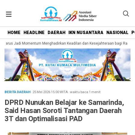
HOME
HEADLINE
DAERAH
IKN NUSANTARA
NASIONAL
P
 Harus Jadi Momentum Menghadirkan Keadilan dan Kesejahteraan bagi Rakyat
BERITA DAERAH
· 25 Mei 2026
15:00
WITA
·
waktu baca 1 menit
DPRD Nunukan Belajar ke Samarinda,
Said Hasan Soroti Tantangan Daerah
3T dan Optimalisasi PAD