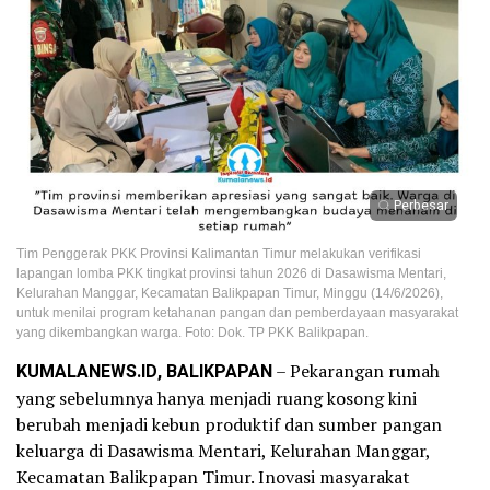
Perbesar
Tim Penggerak PKK Provinsi Kalimantan Timur melakukan verifikasi
lapangan lomba PKK tingkat provinsi tahun 2026 di Dasawisma Mentari,
Kelurahan Manggar, Kecamatan Balikpapan Timur, Minggu (14/6/2026),
untuk menilai program ketahanan pangan dan pemberdayaan masyarakat
yang dikembangkan warga. Foto: Dok. TP PKK Balikpapan.
KUMALANEWS.ID, BALIKPAPAN
– Pekarangan rumah
yang sebelumnya hanya menjadi ruang kosong kini
berubah menjadi kebun produktif dan sumber pangan
keluarga di Dasawisma Mentari, Kelurahan Manggar,
Kecamatan Balikpapan Timur. Inovasi masyarakat