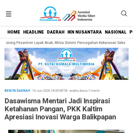
HOME
HEADLINE
DAERAH
IKN NUSANTARA
NASIONAL
P
orong Pesantren Layak Anak, Minta Sistem Pencegahan Kekerasan Seksual Dip
BERITA DAERAH
· 14 Jun 2026
18:00
WITA
·
waktu baca 1 menit
Dasawisma Mentari Jadi Inspirasi
Ketahanan Pangan, PKK Kaltim
Apresiasi Inovasi Warga Balikpapan