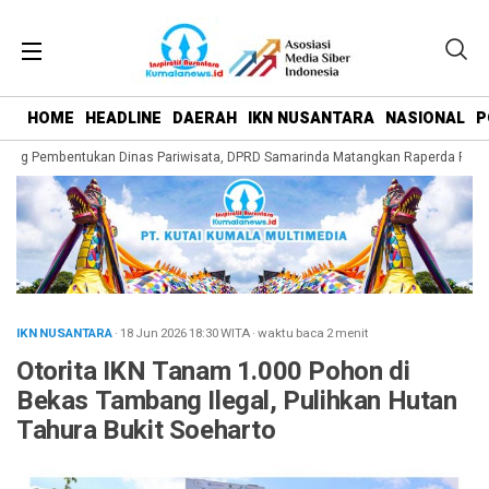
HOME
HEADLINE
DAERAH
IKN NUSANTARA
NASIONAL
P
ong Pembentukan Dinas Pariwisata, DPRD Samarinda Matangkan Raperda Pengem
IKN NUSANTARA
· 18 Jun 2026
18:30
WITA
·
waktu baca 2 menit
Otorita IKN Tanam 1.000 Pohon di
Bekas Tambang Ilegal, Pulihkan Hutan
Tahura Bukit Soeharto