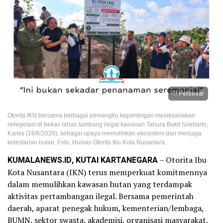
Perbesar
Otorita IKN bersama berbagai pemangku kepentingan melaksanakan
revegetasi di bekas lahan tambang ilegal kawasan Tahura Bukit Soeharto,
Kamis (18/6/2026), sebagai upaya memulihkan ekosistem dan menjaga
kelestarian hutan. Foto: Humas Otorita Ibu Kota Nusantara.
KUMALANEWS.ID, KUTAI KARTANEGARA
– Otorita Ibu
Kota Nusantara (IKN) terus memperkuat komitmennya
dalam memulihkan kawasan hutan yang terdampak
aktivitas pertambangan ilegal. Bersama pemerintah
daerah, aparat penegak hukum, kementerian/lembaga,
BUMN, sektor swasta, akademisi, organisasi masyarakat,