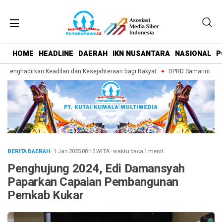
HOME
HEADLINE
DAERAH
IKN NUSANTARA
NASIONAL
P
enghadirkan Keadilan dan Kesejahteraan bagi Rakyat
DPRD Samarinda Ramp
BERITA DAERAH
· 1 Jan 2025
08:15
WITA
·
waktu baca 1 menit
Penghujung 2024, Edi Damansyah
Paparkan Capaian Pembangunan
Pemkab Kukar