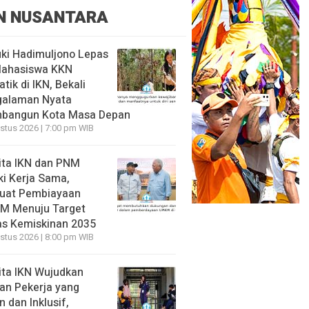
N NUSANTARA
ki Hadimuljono Lepas
Mahasiswa KKN
tik di IKN, Bekali
galaman Nyata
bangun Kota Masa Depan
stus 2026 | 7:00 pm WIB
ita IKN dan PNM
ki Kerja Sama,
uat Pembiayaan
M Menuju Target
s Kemiskinan 2035
stus 2026 | 8:00 pm WIB
ita IKN Wujudkan
an Pekerja yang
 dan Inklusif,