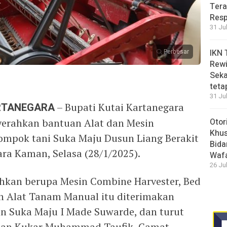
Tera
Resp
31 Ju
Perbesar
IKN 
Rewi
Seka
teta
31 Ju
ARTANEGARA
– Bupati Kutai Kartanegara
erahkan bantuan Alat dan Mesin
Otor
Khus
lompok tani Suka Maju Dusun Liang Berakit
Bida
a Kaman, Selasa (28/1/2025).
Waf
26 Ju
hkan berupa Mesin Combine Harvester, Bed
an Alat Tanam Manual itu diterimakan
n Suka Maju I Made Suwarde, dan turut
anian Kukar Muhammad Taufik, Camat