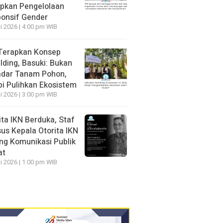
pkan Pengelolaan
onsif Gender
li 2026 | 4:00 pm WIB
Terapkan Konsep
lding, Basuki: Bukan
dar Tanam Pohon,
pi Pulihkan Ekosistem
li 2026 | 3:00 pm WIB
ita IKN Berduka, Staf
us Kepala Otorita IKN
ng Komunikasi Publik
at
li 2026 | 1:00 pm WIB