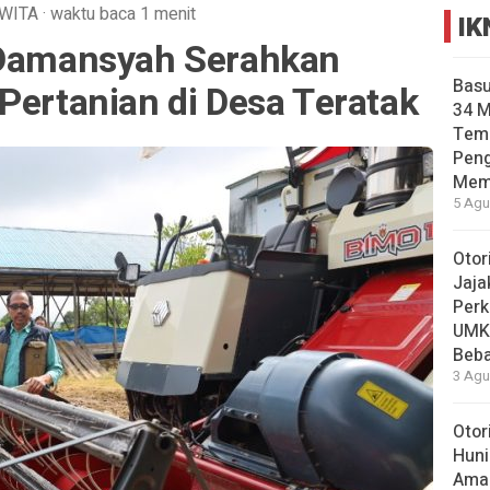
WITA
·
waktu baca 1 menit
IK
 Damansyah Serahkan
Basu
Pertanian di Desa Teratak
34 
Tema
Pen
Mem
5 Agu
Otor
Jaja
Perk
UMK
Beba
3 Agu
Otor
Huni
Aman