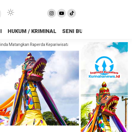
I
HUKUM / KRIMINAL
SENI BUDAYA
OLAHRAGA
n Raperda Kepariwisataan, Bidik Pariwisata Jadi Penggerak Ekonomi 