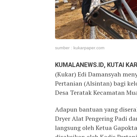
sumber : kukarpaper.com
KUMALANEWS.ID, KUTAI K
(Kukar) Edi Damansyah meny
Pertanian (Alsintan) bagi ke
Desa Teratak Kecamatan Muar
Adapun bantuan yang disera
Dryer Alat Pengering Padi d
langsung oleh Ketua Gapokta
disaksikan oleh Kadis Pert