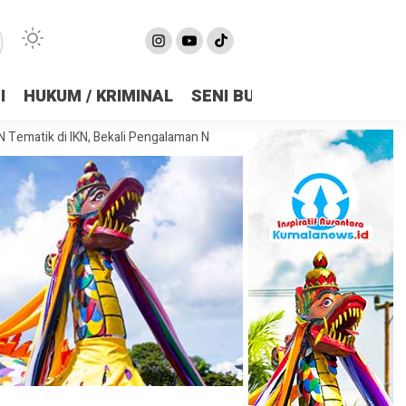
I
HUKUM / KRIMINAL
SENI BUDAYA
OLAHRAGA
di IKN, Bekali Pengalaman Nyata Membangun Kota Masa Depan
Sambut