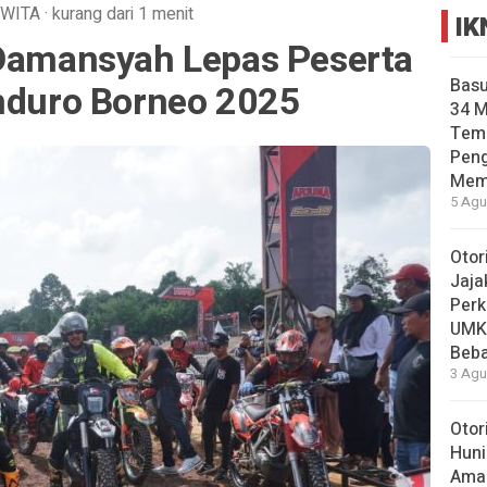
WITA
·
kurang dari 1 menit
IK
 Damansyah Lepas Peserta
Basu
enduro Borneo 2025
34 
Tema
Pen
Mem
5 Agu
Otor
Jaja
Perk
UMK
Beba
3 Agu
Otor
Huni
Aman