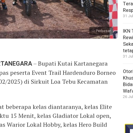
Tera
Resp
31 Ju
IKN 
Perbesar
Rewi
Seka
teta
31 Ju
ARTANEGARA
– Bupati Kutai Kartanegara
Otor
as peserta Event Trail Hardenduro Borneo
Khus
02/2025) di Sirkuit Loa Tebu Kecamatan
Bida
Waf
26 Ju
t beberapa kelas diantaranya, kelas Elite
tu 15 Menit, kelas Gladiator Lokal open,
las Warior Lokal Hobby, kelas Hero Build