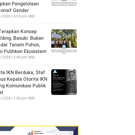
pkan Pengelolaan
onsif Gender
li 2026 | 4:00 pm WIB
Terapkan Konsep
lding, Basuki: Bukan
dar Tanam Pohon,
pi Pulihkan Ekosistem
li 2026 | 3:00 pm WIB
ita IKN Berduka, Staf
us Kepala Otorita IKN
ng Komunikasi Publik
at
li 2026 | 1:00 pm WIB