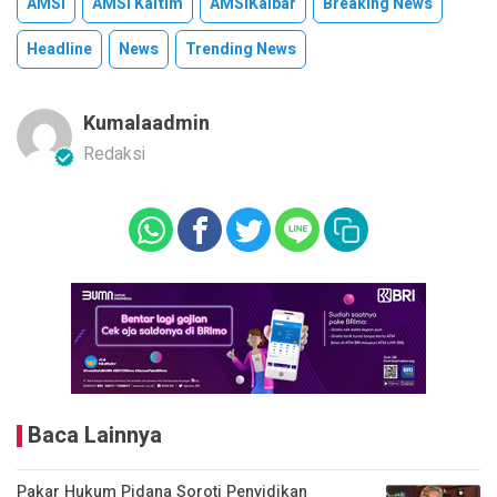
AMSI
AMSI Kaltim
AMSIKalbar
Breaking News
Headline
News
Trending News
Kumalaadmin
Redaksi
Baca Lainnya
Pakar Hukum Pidana Soroti Penyidikan