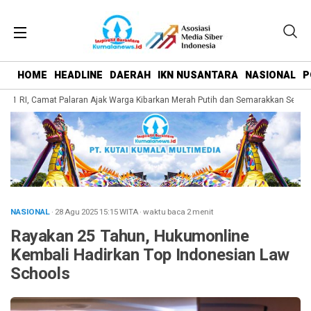
HOME
HEADLINE
DAERAH
IKN NUSANTARA
NASIONAL
P
1 RI, Camat Palaran Ajak Warga Kibarkan Merah Putih dan Semarakkan Semang
NASIONAL
· 28 Agu 2025
15:15
WITA
·
waktu baca 2 menit
Rayakan 25 Tahun, Hukumonline
Kembali Hadirkan Top Indonesian Law
Schools