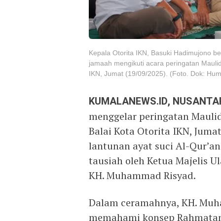
Kepala Otorita IKN, Basuki Hadimujono 
jamaah mengikuti acara peringatan Mauli
IKN, Jumat (19/09/2025). (Foto. Dok: Hum
KUMALANEWS.ID, NUSANTA
menggelar peringatan Maul
Balai Kota Otorita IKN, Juma
lantunan ayat suci Al-Qur’an
tausiah oleh Ketua Majelis 
KH. Muhammad Risyad.
Dalam ceramahnya, KH. Muh
memahami konsep Rahmatan 