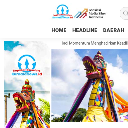
HOME
HEADLINE
DAERAH
im: HUT ke-81 RI Harus Jadi Momentum Menghadirkan Keadilan dan Kese