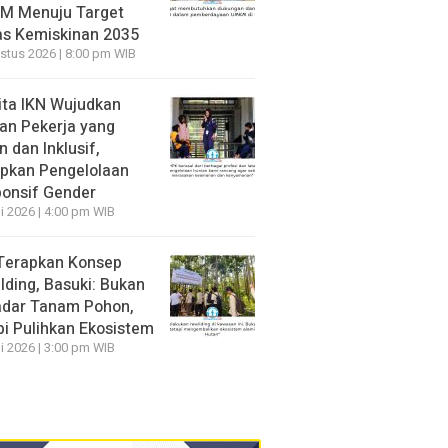
M Menuju Target
s Kemiskinan 2035
stus 2026 | 8:00 pm WIB
ita IKN Wujudkan
an Pekerja yang
 dan Inklusif,
pkan Pengelolaan
onsif Gender
li 2026 | 4:00 pm WIB
Terapkan Konsep
lding, Basuki: Bukan
dar Tanam Pohon,
pi Pulihkan Ekosistem
li 2026 | 3:00 pm WIB