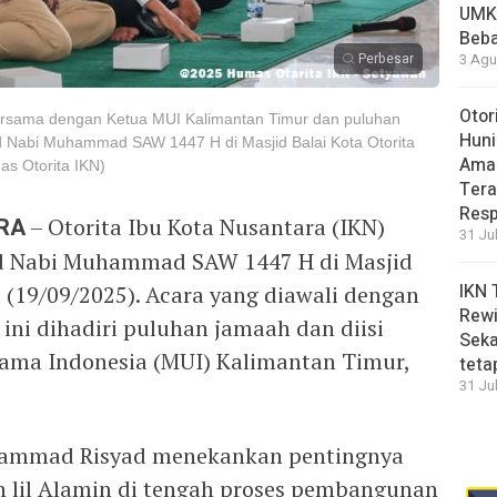
UMK
Beba
Perbesar
3 Agu
Otor
bersama dengan Ketua MUI Kalimantan Timur dan puluhan
Huni
d Nabi Muhammad SAW 1447 H di Masjid Balai Kota Otorita
Aman
as Otorita IKN)
Tera
Resp
RA
– Otorita Ibu Kota Nusantara (IKN)
31 Ju
id Nabi Muhammad SAW 1447 H di Masjid
IKN 
t (19/09/2025). Acara yang diawali dengan
Rewi
 ini dihadiri puluhan jamaah dan diisi
Seka
Ulama Indonesia (MUI) Kalimantan Timur,
teta
31 Ju
ammad Risyad menekankan pentingnya
lil Alamin di tengah proses pembangunan