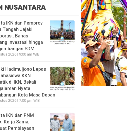
N NUSANTARA
ita IKN dan Pemprov
 Tengah Jajaki
borasi, Bahas
ang Investasi hingga
gembangan SDM
stus 2026 | 9:00 am WIB
ki Hadimuljono Lepas
Mahasiswa KKN
tik di IKN, Bekali
galaman Nyata
bangun Kota Masa Depan
stus 2026 | 7:00 pm WIB
ita IKN dan PNM
ki Kerja Sama,
uat Pembiayaan