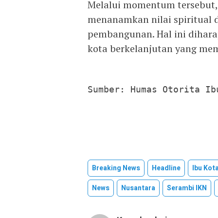
Melalui momentum tersebut
menanamkan nilai spiritual 
pembangunan. Hal ini dihar
kota berkelanjutan yang me
Sumber: Humas Otorita Ib
Breaking News
Headline
Ibu Kot
News
Nusantara
Serambi IKN