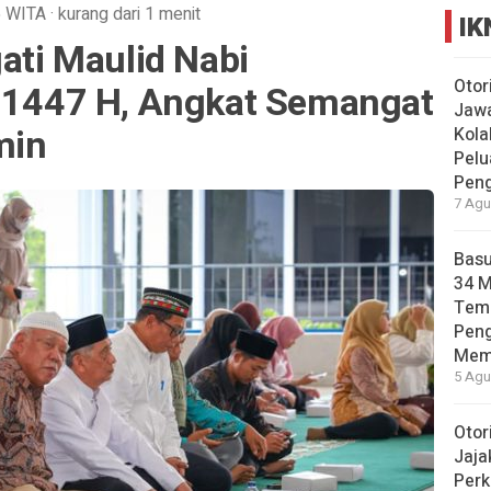
5
WITA
·
kurang dari 1 menit
IK
gati Maulid Nabi
Otor
447 H, Angkat Semangat
Jawa
min
Kola
Pelu
Pen
7 Agu
Basu
34 
Tema
Pen
Mem
5 Agu
Otor
Jaja
Perk