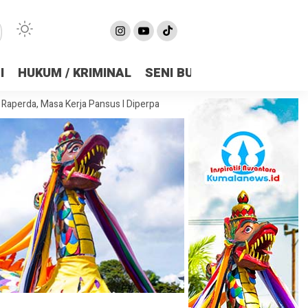
I
HUKUM / KRIMINAL
SENI BUDAYA
OLAHRAGA
sa Kerja Pansus I Diperpanjang Demi Matangkan Substansi
DPRD Sa