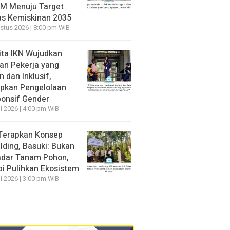
M Menuju Target
s Kemiskinan 2035
stus 2026 | 8:00 pm WIB
ita IKN Wujudkan
an Pekerja yang
 dan Inklusif,
pkan Pengelolaan
onsif Gender
li 2026 | 4:00 pm WIB
Terapkan Konsep
lding, Basuki: Bukan
dar Tanam Pohon,
pi Pulihkan Ekosistem
li 2026 | 3:00 pm WIB