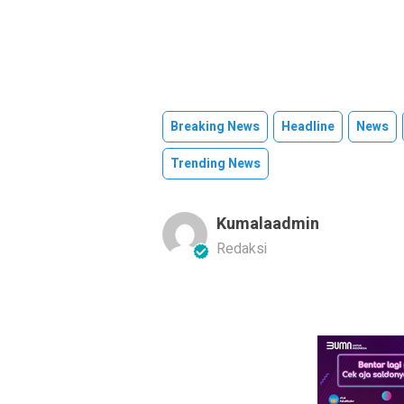
Breaking News
Headline
News
Trending News
Kumalaadmin
Redaksi