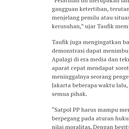
“Pelatihan ini merupakan la
gangguan ketertiban, terut
menjelang pemilu atau situa
kerusuhan,” ujar Taufik me
Taufik juga mengingatkan b
demonstrasi dapat menimbulk
Apalagi di era media dan tekn
aparat cepat mendapat sorot
meninggalnya seorang pengem
Jakarta beberapa waktu lalu,
semua pihak.
“Satpol PP harus mampu men
berpegang pada aturan hukum
nilai moralitas. Dengan begi