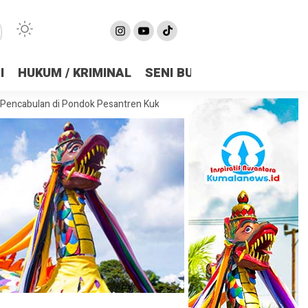
I
HUKUM / KRIMINAL
SENI BUDAYA
OLAHRAGA
di Pondok Pesantren Kukar, Kasus Disebut Berulang Sejak 2021
Lege