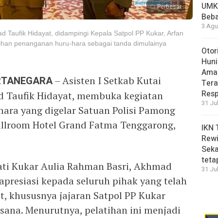
UMK
Perbesar
Beba
3 Agu
d Taufik Hidayat, didampingi Kepala Satpol PP Kukar, Arfan
ihan penanganan huru-hara sebagai tanda dimulainya
Otor
Huni
Aman
ARTANEGARA
– Asisten I Setkab Kutai
Tera
Resp
d Taufik Hidayat, membuka kegiatan
31 Ju
ara yang digelar Satuan Polisi Pamong
Ballroom Hotel Grand Fatma Tenggarong,
IKN 
Rewi
Seka
teta
i Kukar Aulia Rahman Basri, Akhmad
31 Ju
apresiasi kepada seluruh pihak yang telah
, khususnya jajaran Satpol PP Kukar
sana. Menurutnya, pelatihan ini menjadi