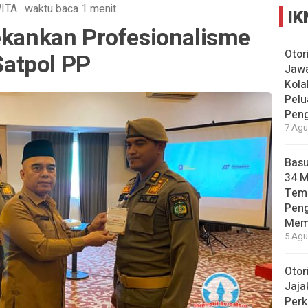
ITA
·
waktu baca 1 menit
IK
Tekankan Profesionalisme
Otor
atpol PP
Jawa
Kola
Pelu
Pen
7 Agu
Basu
34 
Tema
Pen
Mem
5 Agu
Otor
Jaja
Perk