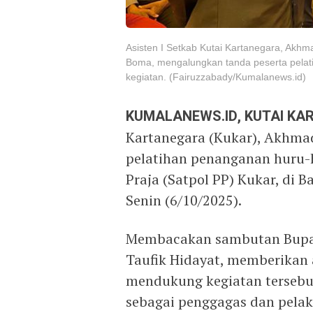
Asisten I Setkab Kutai Kartanegara, Akhma
Boma, mengalungkan tanda peserta pelat
kegiatan. (Fairuzzabady/Kumalanews.id)
KUMALANEWS.ID, KUTAI K
Kartanegara (Kukar), Akhma
pelatihan penanganan huru-h
Praja (Satpol PP) Kukar, di 
Senin (6/10/2025).
Membacakan sambutan Bupat
Taufik Hidayat, memberikan 
mendukung kegiatan tersebut
sebagai penggagas dan pelak