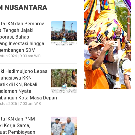
N NUSANTARA
ita IKN dan Pemprov
 Tengah Jajaki
borasi, Bahas
ang Investasi hingga
gembangan SDM
stus 2026 | 9:00 am WIB
ki Hadimuljono Lepas
Mahasiswa KKN
tik di IKN, Bekali
galaman Nyata
bangun Kota Masa Depan
stus 2026 | 7:00 pm WIB
ita IKN dan PNM
ki Kerja Sama,
uat Pembiayaan