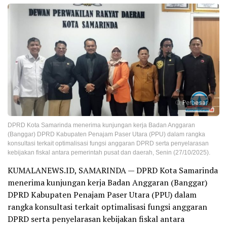
Perbesar
DPRD Kota Samarinda menerima kunjungan kerja Badan Anggaran
(Banggar) DPRD Kabupaten Penajam Paser Utara (PPU) dalam rangka
konsultasi terkait optimalisasi fungsi anggaran DPRD serta penyelarasan
kebijakan fiskal antara pemerintah pusat dan daerah, Senin (27/10/2025).
KUMALANEWS.ID, SAMARINDA — DPRD Kota Samarinda
menerima kunjungan kerja Badan Anggaran (Banggar)
DPRD Kabupaten Penajam Paser Utara (PPU) dalam
rangka konsultasi terkait optimalisasi fungsi anggaran
DPRD serta penyelarasan kebijakan fiskal antara