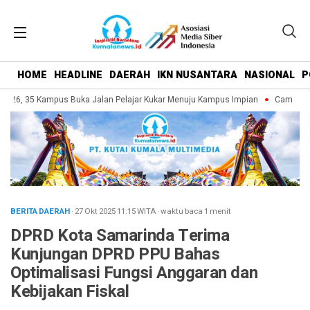
HOME
HEADLINE
DAERAH
IKN NUSANTARA
NASIONAL
P
026, 35 Kampus Buka Jalan Pelajar Kukar Menuju Kampus Impian
Campus Fai
BERITA DAERAH
· 27 Okt 2025
11:15
WITA
·
waktu baca 1 menit
DPRD Kota Samarinda Terima
Kunjungan DPRD PPU Bahas
Optimalisasi Fungsi Anggaran dan
Kebijakan Fiskal