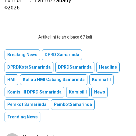
Editor  : Fairuzzabady

©2026
Artikel ini telah dibaca 67 kali
Breaking News
DPRD Samarinda
DPRDKotaSamarinda
DPRDSamarinda
Headline
HMI
Kohati HMI Cabang Samarinda
Komisi III
Komisi III DPRD Samarinda
KomisiIII
News
Pemkot Samarinda
PemkotSamarinda
Trending News