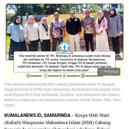
Perbesar
Foto bersama Ketua Kohati HMI Cabang Samarinda, Anisa Tri Anugrah,
Anggota Komisi III DPRD Kota Samarinda, Muhammad Andriansyah (Aan),
serta Kepala DLH Kota Samarinda, Suwarso, usai silaturahmi dan diskusi
terkait isu lingkungan dan pengelolaan sampah di Kota Tepian. Foto: Yana
Ashari.
KUMALANEWS.ID, SAMARINDA
– Korps HMI-Wati
(Kohati) Himpunan Mahasiswa Islam (HMI) Cabang