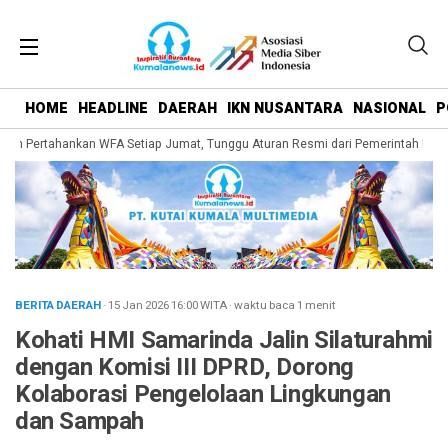
HOME
HEADLINE
DAERAH
IKN NUSANTARA
NASIONAL
P
n Pertahankan WFA Setiap Jumat, Tunggu Aturan Resmi dari Pemerintah Pusat
BERITA DAERAH
· 15 Jan 2026
16:00
WITA
·
waktu baca 1 menit
Kohati HMI Samarinda Jalin Silaturahmi
dengan Komisi III DPRD, Dorong
Kolaborasi Pengelolaan Lingkungan
dan Sampah