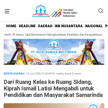
HOME
HEADLINE
DAERAH
IKN NUSANTARA
NASIONAL
P
ke-81 RI Harus Jadi Momentum Menghadirkan Keadilan dan Kesejahteraan bagi 
BERITA DAERAH
· 10 Jun 2026
16:30
WITA
·
waktu baca 2 menit
Dari Ruang Kelas ke Ruang Sidang,
Kiprah Ismail Latisi Mengabdi untuk
Pendidikan dan Masyarakat Samarinda