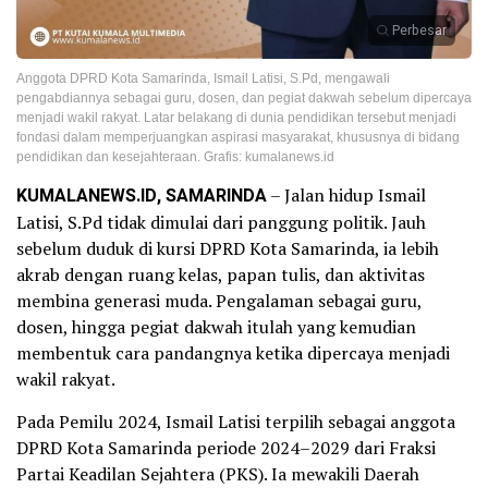
Perbesar
Anggota DPRD Kota Samarinda, Ismail Latisi, S.Pd, mengawali
pengabdiannya sebagai guru, dosen, dan pegiat dakwah sebelum dipercaya
menjadi wakil rakyat. Latar belakang di dunia pendidikan tersebut menjadi
fondasi dalam memperjuangkan aspirasi masyarakat, khususnya di bidang
pendidikan dan kesejahteraan. Grafis: kumalanews.id
KUMALANEWS.ID, SAMARINDA
– Jalan hidup Ismail
Latisi, S.Pd tidak dimulai dari panggung politik. Jauh
sebelum duduk di kursi DPRD Kota Samarinda, ia lebih
akrab dengan ruang kelas, papan tulis, dan aktivitas
membina generasi muda. Pengalaman sebagai guru,
dosen, hingga pegiat dakwah itulah yang kemudian
membentuk cara pandangnya ketika dipercaya menjadi
wakil rakyat.
Pada Pemilu 2024, Ismail Latisi terpilih sebagai anggota
DPRD Kota Samarinda periode 2024–2029 dari Fraksi
Partai Keadilan Sejahtera (PKS). Ia mewakili Daerah