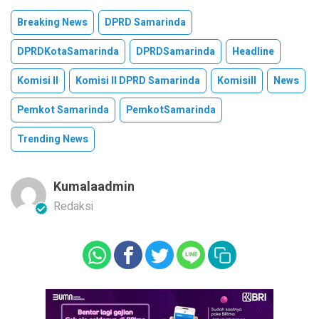
Breaking News
DPRD Samarinda
DPRDKotaSamarinda
DPRDSamarinda
Headline
Komisi II
Komisi II DPRD Samarinda
KomisiII
News
Pemkot Samarinda
PemkotSamarinda
Trending News
Kumalaadmin
Redaksi