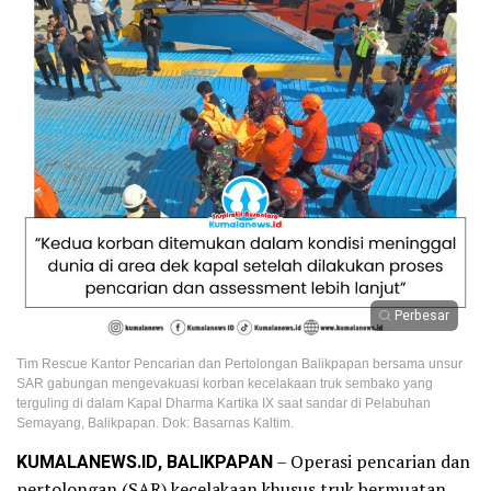
Perbesar
Tim Rescue Kantor Pencarian dan Pertolongan Balikpapan bersama unsur
SAR gabungan mengevakuasi korban kecelakaan truk sembako yang
terguling di dalam Kapal Dharma Kartika IX saat sandar di Pelabuhan
Semayang, Balikpapan. Dok: Basarnas Kaltim.
KUMALANEWS.ID, BALIKPAPAN
– Operasi pencarian dan
pertolongan (SAR) kecelakaan khusus truk bermuatan