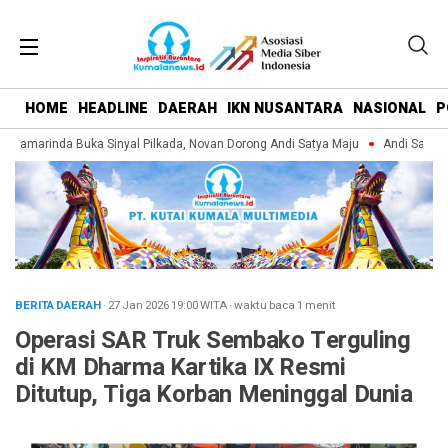
HOME
HEADLINE
DAERAH
IKN NUSANTARA
NASIONAL
P
Samarinda Buka Sinyal Pilkada, Novan Dorong Andi Satya Maju
Andi Satya Pi
BERITA DAERAH
· 27 Jan 2026
19:00
WITA
·
waktu baca 1 menit
Operasi SAR Truk Sembako Terguling
di KM Dharma Kartika IX Resmi
Ditutup, Tiga Korban Meninggal Dunia