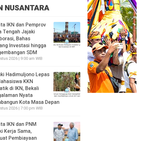
N NUSANTARA
ita IKN dan Pemprov
 Tengah Jajaki
borasi, Bahas
ang Investasi hingga
gembangan SDM
stus 2026 | 9:00 am WIB
ki Hadimuljono Lepas
Mahasiswa KKN
tik di IKN, Bekali
galaman Nyata
bangun Kota Masa Depan
stus 2026 | 7:00 pm WIB
ita IKN dan PNM
ki Kerja Sama,
uat Pembiayaan