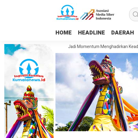
HOME
HEADLINE
DAERAH
him: HUT ke-81 RI Harus Jadi Momentum Menghadirkan Keadilan dan Kes