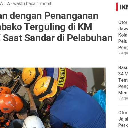
WITA
·
waktu baca 1 menit
IK
aan dengan Penanganan
Otor
bako Terguling di KM
Jawa
X Saat Sandar di Pelabuhan
Kola
Pelu
Pen
7 Agu
Basu
34 
Tema
Pen
Mem
5 Agu
Otor
Jaja
Perk