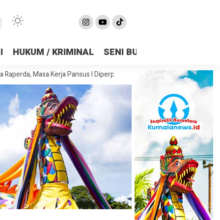
I
HUKUM / KRIMINAL
SENI BUDAYA
OLAHRAGA
asa Kerja Pansus I Diperpanjang Demi Matangkan Substansi
DPRD S