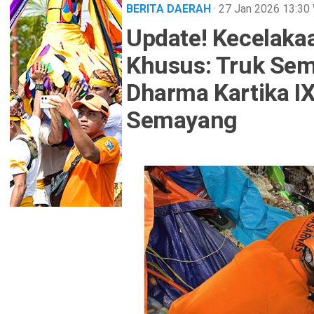
BERITA DAERAH
· 27 Jan 2026
13:30
Update! Kecelak
Khusus: Truk Sem
Dharma Kartika I
Semayang