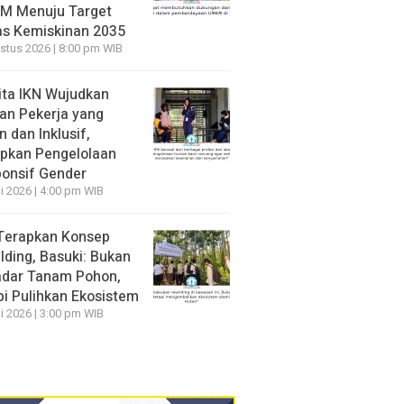
M Menuju Target
s Kemiskinan 2035
stus 2026 | 8:00 pm WIB
ita IKN Wujudkan
an Pekerja yang
 dan Inklusif,
pkan Pengelolaan
onsif Gender
li 2026 | 4:00 pm WIB
Terapkan Konsep
lding, Basuki: Bukan
dar Tanam Pohon,
pi Pulihkan Ekosistem
li 2026 | 3:00 pm WIB