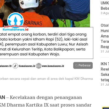
UMK
Beba
3 Agu
Otor
Huni
Aman
Tera
Resp
31 Ju
IKN 
Perbesar
Rewi
Seka
orban secara cepat dan aman di area dek kapal KM Dharma
teta
31 Ju
AN
– Kecelakaan dengan penanganan
 KM Dharma Kartika IX saat proses sandar