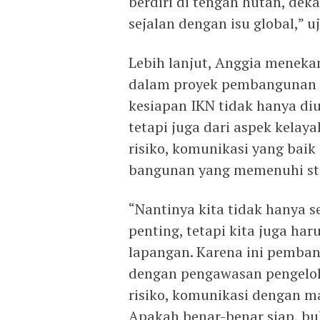
berdiri di tengah hutan, dek
sejalan dengan isu global,” u
Lebih lanjut, Anggia menek
dalam proyek pembangunan be
kesiapan IKN tidak hanya di
tetapi juga dari aspek kelay
risiko, komunikasi yang baik
bangunan yang memenuhi st
“Nantinya kita tidak hanya s
penting, tetapi kita juga har
lapangan. Karena ini pemba
dengan pengawasan pengelol
risiko, komunikasi dengan ma
Apakah benar-benar siap, buk