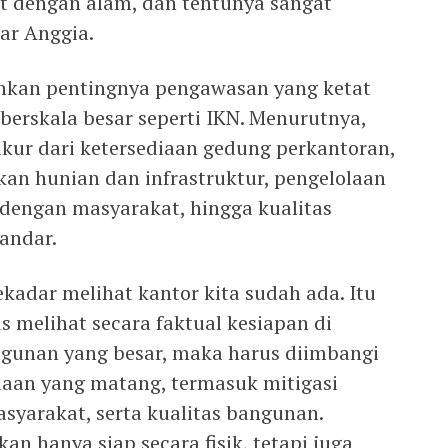
at dengan alam, dan tentunya sangat
jar Anggia.
ankan pentingnya pengawasan yang ketat
rskala besar seperti IKN. Menurutnya,
ukur dari ketersediaan gedung perkantoran,
akan hunian dan infrastruktur, pengelolaan
 dengan masyarakat, hingga kualitas
andar.
ekadar melihat kantor kita sudah ada. Itu
us melihat secara faktual kesiapan di
ngunan yang besar, maka harus diimbangi
aan yang matang, termasuk mitigasi
syarakat, serta kualitas bangunan.
an hanya siap secara fisik, tetapi juga