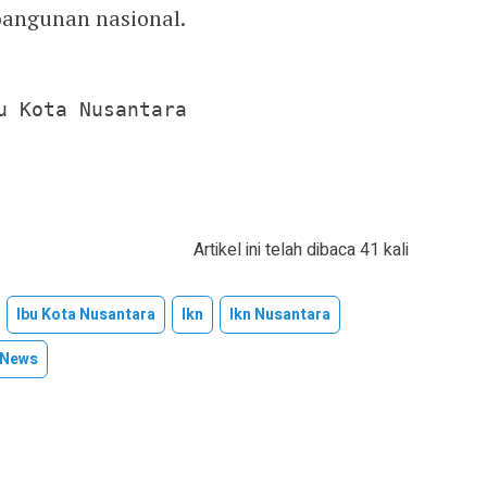
angunan nasional.
u Kota Nusantara

Artikel ini telah dibaca 41 kali
Ibu Kota Nusantara
Ikn
Ikn Nusantara
 News