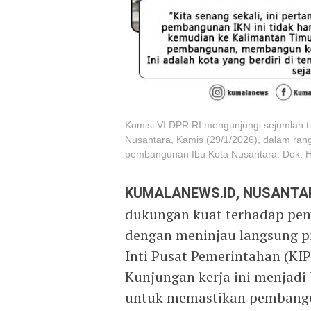
Komisi VI DPR RI mengunjungi sejumlah tit
Nusantara, Kamis (29/1/2026), dalam ran
pembangunan Ibu Kota Nusantara. Dok: H
KUMALANEWS.ID, NUSANTA
dukungan kuat terhadap pem
dengan meninjau langsung p
Inti Pusat Pemerintahan (KIP
Kunjungan kerja ini menjadi
untuk memastikan pembangun