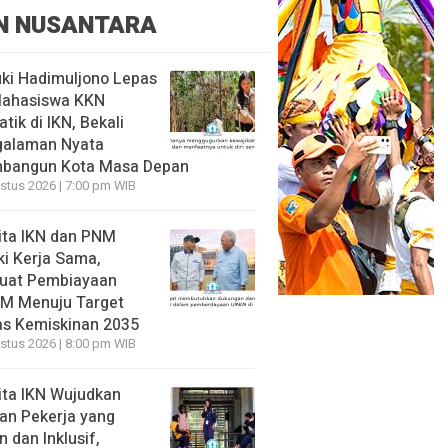
N NUSANTARA
ki Hadimuljono Lepas
Mahasiswa KKN
tik di IKN, Bekali
galaman Nyata
bangun Kota Masa Depan
stus 2026 | 7:00 pm WIB
ita IKN dan PNM
ki Kerja Sama,
uat Pembiayaan
M Menuju Target
s Kemiskinan 2035
stus 2026 | 8:00 pm WIB
ita IKN Wujudkan
an Pekerja yang
 dan Inklusif,