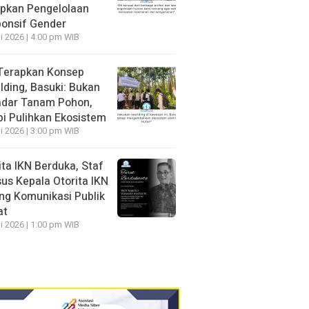
pkan Pengelolaan
onsif Gender
li 2026 | 4:00 pm WIB
Terapkan Konsep
lding, Basuki: Bukan
dar Tanam Pohon,
pi Pulihkan Ekosistem
li 2026 | 3:00 pm WIB
ita IKN Berduka, Staf
us Kepala Otorita IKN
ng Komunikasi Publik
at
li 2026 | 1:00 pm WIB