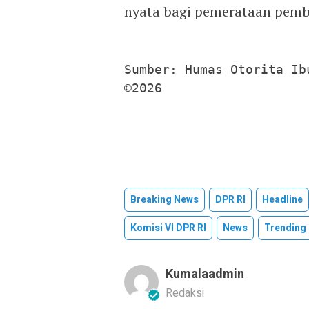
nyata bagi pemerataan pemb
Sumber: Humas Otorita Ib
©2026
Breaking News
DPR RI
Headline
Komisi VI DPR RI
News
Trending
Kumalaadmin
Redaksi