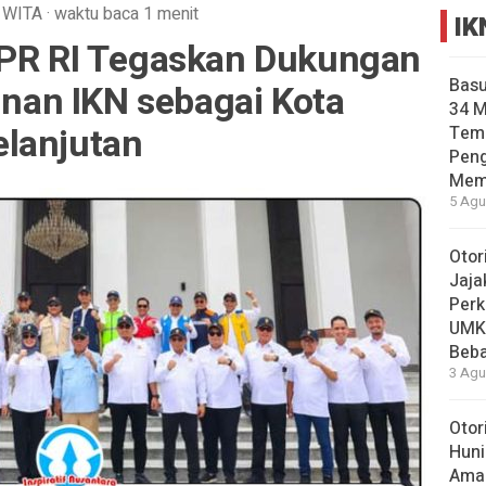
WITA
·
waktu baca 1 menit
IK
DPR RI Tegaskan Dukungan
Basu
an IKN sebagai Kota
34 
lanjutan
Tema
Pen
Mem
5 Agu
Otor
Jaja
Perk
UMK
Beba
3 Agu
Otor
Huni
Aman