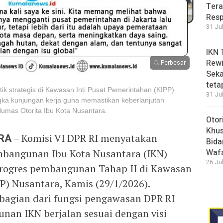
Tera
Resp
31 Ju
IKN 
Rewi
Perbesar
Seka
teta
ik strategis di Kawasan Inti Pusat Pemerintahan (KIPP)
31 Ju
gka kunjungan kerja guna memastikan keberlanjutan
umas Otorita Ibu Kota Nusantara.
Otor
Khus
RA
– Komisi VI DPR RI menyatakan
Bida
bangunan Ibu Kota Nusantara (IKN)
Waf
26 Ju
rogres pembangunan Tahap II di Kawasan
P) Nusantara, Kamis (29/1/2026).
 bagian dari fungsi pengawasan DPR RI
an IKN berjalan sesuai dengan visi