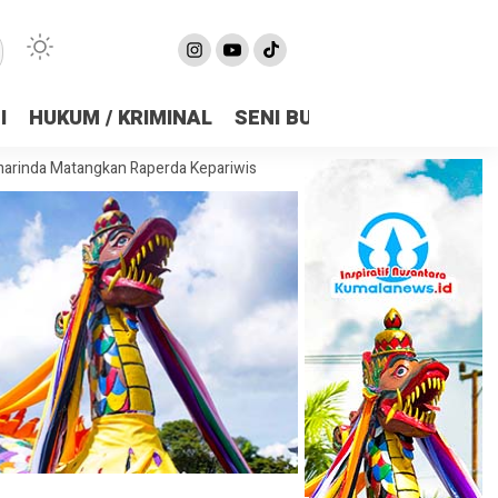
I
HUKUM / KRIMINAL
SENI BUDAYA
OLAHRAGA
gkan Raperda Kepariwisataan, Bidik Pariwisata Jadi Penggerak Ekonom