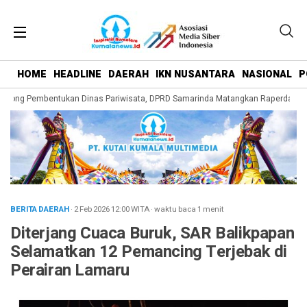
HOME
HEADLINE
DAERAH
IKN NUSANTARA
NASIONAL
P
orong Pembentukan Dinas Pariwisata, DPRD Samarinda Matangkan Raperda Peng
BERITA DAERAH
· 2 Feb 2026
12:00
WITA
·
waktu baca 1 menit
Diterjang Cuaca Buruk, SAR Balikpapan
Selamatkan 12 Pemancing Terjebak di
Perairan Lamaru