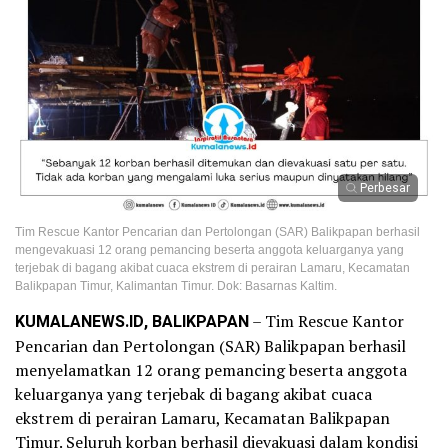
Perbesar
Tim Rescue Kantor Pencarian dan Pertolongan (SAR) Balikpapan berhasil
mengevakuasi 12 orang pemancing beserta anggota keluarganya yang
terjebak di bagang akibat cuaca ekstrem di perairan Lamaru, Kecamatan
Balikpapan Timur, Kalimantan Timur. Dok: Basarnas Kaltim.
KUMALANEWS.ID, BALIKPAPAN
– Tim Rescue Kantor
Pencarian dan Pertolongan (SAR) Balikpapan berhasil
menyelamatkan 12 orang pemancing beserta anggota
keluarganya yang terjebak di bagang akibat cuaca
ekstrem di perairan Lamaru, Kecamatan Balikpapan
Timur. Seluruh korban berhasil dievakuasi dalam kondisi