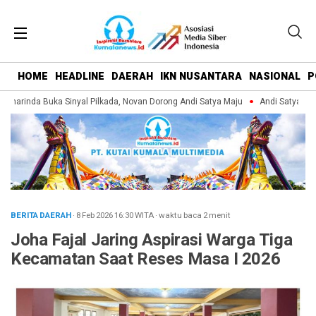
HOME
HEADLINE
DAERAH
IKN NUSANTARA
NASIONAL
P
arinda Buka Sinyal Pilkada, Novan Dorong Andi Satya Maju
Andi Satya Pimpi
BERITA DAERAH
· 8 Feb 2026
16:30
WITA
·
waktu baca 2 menit
Joha Fajal Jaring Aspirasi Warga Tiga
Kecamatan Saat Reses Masa I 2026