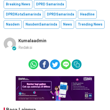
Breaking News
DPRD Samarinda
DPRDKotaSamarinda
DPRDSamarinda
Headline
Nasdem
NasdemSamarinda
News
Trending News
Kumalaadmin
Redaksi
Baca Lainnya