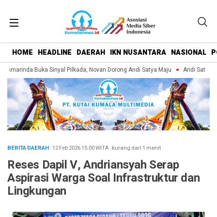
HOME
HEADLINE
DAERAH
IKN NUSANTARA
NASIONAL
P
amarinda Buka Sinyal Pilkada, Novan Dorong Andi Satya Maju
Andi Satya Pim
BERITA DAERAH
· 12 Feb 2026
15:00
WITA
·
kurang dari 1 menit
Reses Dapil V, Andriansyah Serap
Aspirasi Warga Soal Infrastruktur dan
Lingkungan