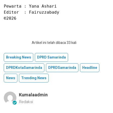
Pewarta : Yana Ashari

Editor  : Fairuzzabady

©2026
Artikel ini telah dibaca 33 kali
Breaking News
DPRD Samarinda
DPRDKotaSamarinda
DPRDSamarinda
Headline
News
Trending News
Kumalaadmin
Redaksi