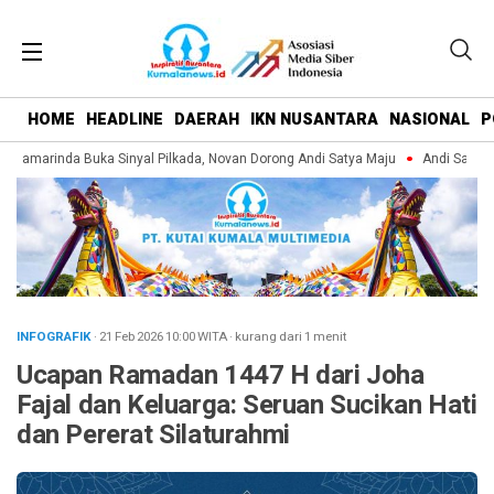
HOME
HEADLINE
DAERAH
IKN NUSANTARA
NASIONAL
P
Samarinda Buka Sinyal Pilkada, Novan Dorong Andi Satya Maju
Andi Satya Pi
INFOGRAFIK
· 21 Feb 2026
10:00
WITA
·
kurang dari 1 menit
Ucapan Ramadan 1447 H dari Joha
Fajal dan Keluarga: Seruan Sucikan Hati
dan Pererat Silaturahmi